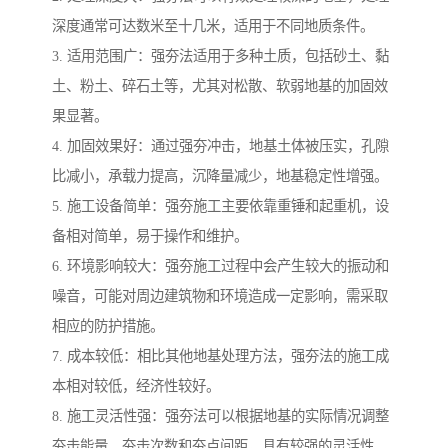
深度通常可达数米至十几米，适用于不同地质条件。
3. 适用范围广：强夯法适用于多种土质，包括砂土、黏
土、粉土、碎石土等，尤其对松散、软弱地基的加固效
果显著。
4. 加固效果好：通过强夯冲击，地基土体被压实，孔隙
比减小，承载力提高，沉降量减少，地基稳定性增强。
5. 施工设备简单：强夯施工主要依靠重锤和起重机，设
备相对简单，易于操作和维护。
6. 环境影响较大：强夯施工过程中会产生较大的振动和
噪音，可能对周边建筑物和环境造成一定影响，需采取
相应的防护措施。
7. 成本较低：相比其他地基处理方法，强夯法的施工成
本相对较低，经济性较好。
8. 施工灵活性强：强夯法可以根据地基的实际情况调整
夯击能量、夯击次数和夯点间距，具有较强的灵活性。