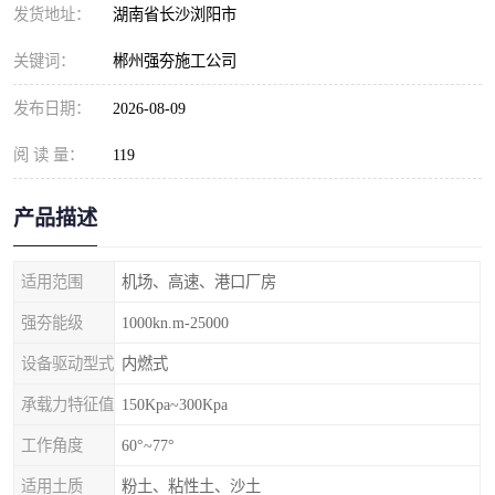
发货地址：
湖南省长沙浏阳市
关键词：
郴州强夯施工公司
发布日期：
2026-08-09
阅 读 量：
119
产品描述
适用范围
机场、高速、港口厂房
强夯能级
1000kn.m-25000
设备驱动型式
内燃式
承载力特征值
150Kpa~300Kpa
工作角度
60°~77°
适用土质
粉土、粘性土、沙土