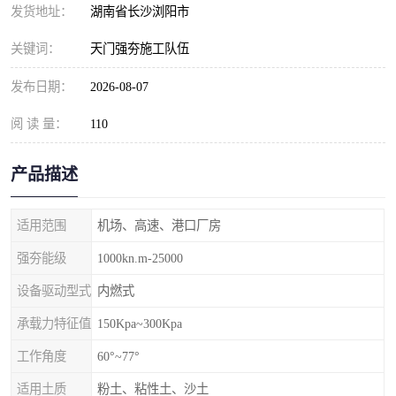
发货地址：
湖南省长沙浏阳市
关键词：
天门强夯施工队伍
发布日期：
2026-08-07
阅 读 量：
110
产品描述
适用范围
机场、高速、港口厂房
强夯能级
1000kn.m-25000
设备驱动型式
内燃式
承载力特征值
150Kpa~300Kpa
工作角度
60°~77°
适用土质
粉土、粘性土、沙土