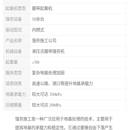
起重机类型
履带起重机
强夯设备
50余台
驱动型式
内燃式
产品名称
强夯施工公司
机械设备
液压式履带强夯机
起重量
≥50t
服务类型
复杂地基处理加固
适用场景
高速公路、港口等提升地基承载力
地基承载力特征值
较大可达 350kPa
压缩模量
较大可达 20MPa
强夯施工是一种广泛应用于地基处理的技术，主要用于
提高地基的承载力和稳定性。它通过重锤自由下落产生