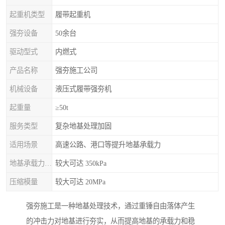
起重机类型
履带起重机
强夯设备
50余台
驱动型式
内燃式
产品名称
强夯施工公司
机械设备
液压式履带强夯机
起重量
≥50t
服务类型
复杂地基处理加固
适用场景
高速公路、港口等提升地基承载力
地基承载力特征值
较大可达 350kPa
压缩模量
较大可达 20MPa
强夯施工是一种地基处理技术，通过重锤自由落体产生
的冲击力对地基进行夯实，从而提高地基的承载力和稳