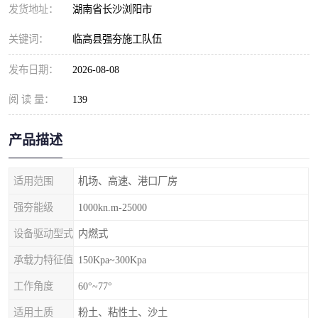
发货地址：
湖南省长沙浏阳市
关键词：
临高县强夯施工队伍
发布日期：
2026-08-08
阅 读 量：
139
产品描述
适用范围
机场、高速、港口厂房
强夯能级
1000kn.m-25000
设备驱动型式
内燃式
承载力特征值
150Kpa~300Kpa
工作角度
60°~77°
适用土质
粉土、粘性土、沙土