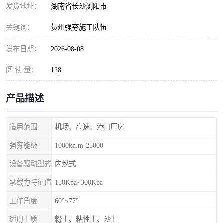
发货地址：
湖南省长沙浏阳市
关键词：
贺州强夯施工队伍
发布日期：
2026-08-08
阅 读 量：
128
产品描述
适用范围
机场、高速、港口厂房
强夯能级
1000kn.m-25000
设备驱动型式
内燃式
承载力特征值
150Kpa~300Kpa
工作角度
60°~77°
适用土质
粉土、粘性土、沙土