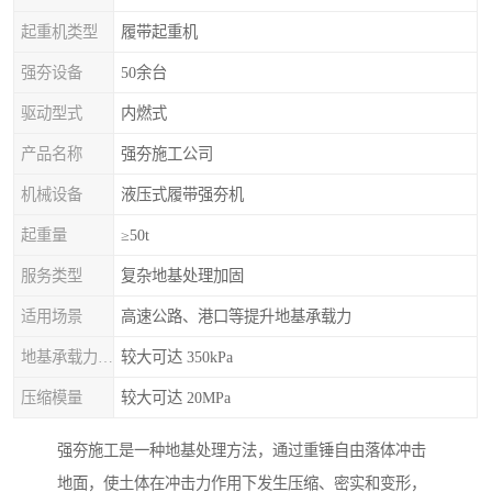
起重机类型
履带起重机
强夯设备
50余台
驱动型式
内燃式
产品名称
强夯施工公司
机械设备
液压式履带强夯机
起重量
≥50t
服务类型
复杂地基处理加固
适用场景
高速公路、港口等提升地基承载力
地基承载力特征值
较大可达 350kPa
压缩模量
较大可达 20MPa
强夯施工是一种地基处理方法，通过重锤自由落体冲击
地面，使土体在冲击力作用下发生压缩、密实和变形，