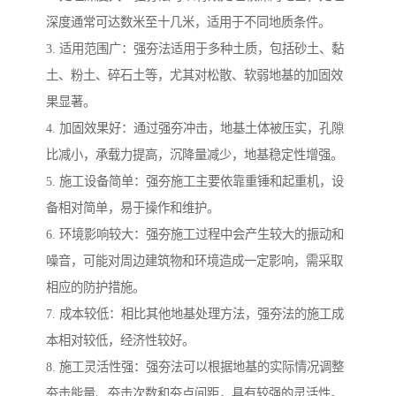
深度通常可达数米至十几米，适用于不同地质条件。
3. 适用范围广：强夯法适用于多种土质，包括砂土、黏
土、粉土、碎石土等，尤其对松散、软弱地基的加固效
果显著。
4. 加固效果好：通过强夯冲击，地基土体被压实，孔隙
比减小，承载力提高，沉降量减少，地基稳定性增强。
5. 施工设备简单：强夯施工主要依靠重锤和起重机，设
备相对简单，易于操作和维护。
6. 环境影响较大：强夯施工过程中会产生较大的振动和
噪音，可能对周边建筑物和环境造成一定影响，需采取
相应的防护措施。
7. 成本较低：相比其他地基处理方法，强夯法的施工成
本相对较低，经济性较好。
8. 施工灵活性强：强夯法可以根据地基的实际情况调整
夯击能量、夯击次数和夯点间距，具有较强的灵活性。