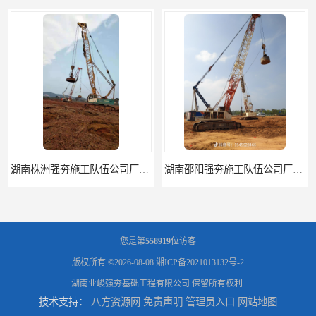
湖南株洲强夯施工队伍公司厂房地基强夯施工
湖南邵阳强夯施工队伍公司厂房地基强夯施工
您是第
558919
位访客
版权所有 ©2026-08-08
湘ICP备2021013132号-2
湖南业峻强夯基础工程有限公司
保留所有权利.
技术支持：
八方资源网
免责声明
管理员入口
网站地图