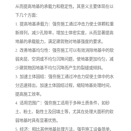
从而提高地基的承载力和稳定性。其意义主要体现在以
下几个方面：
1. 提高地基承载力：强夯施工通过冲击力使土体颗粒重
新排列，减少孔隙率，增加土体密实度，从而显著提高
地基的承载能力，满足建筑物对地基强度的要求。
2. 改善地基均匀性：强夯施工可以有效消除地基中的软
弱夹层、空洞或不均匀沉降问题，使地基更加均匀，减
少建筑物因地基不均匀沉降而产生的裂缝或倾斜。
3. 加速土体固结：强夯施工通过冲击力促使土体中的水
分迅速排出，加速土体固结过程，缩短地基处理时间，
提高施工效率。
4. 适用范围广：强夯施工适用于多种土质条件，如砂
土、粉土、黏性土及回填土等，尤其在处理大面积的软
弱地基时具有显著优势。
5. 经济：相比其他地基处理方法，强夯施工设备简单、