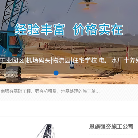
湖南业峻强夯基础工程有限公司是一家专业从事湖南强夯基础工程、强夯机租赁，地基处理的施工单位。业务覆盖：湖南、广东，江西等地。可承接1000KN.m-25000KN.m强夯（置换）工程。公司创始人是国内较早期从事强夯施工的建设者，经过多年的一步一个脚印的发展，在行业内具有较高的度和良好的口碑。
恩施强夯施工公司