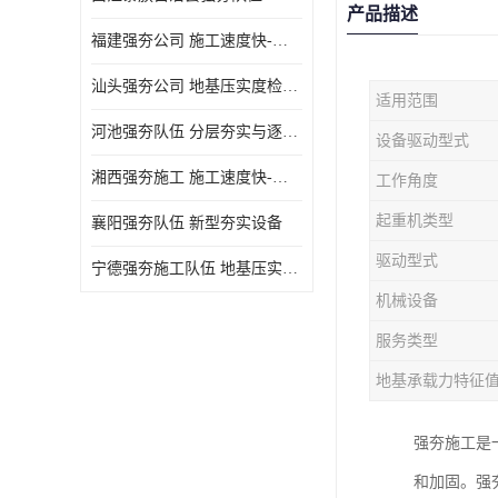
产品描述
福建强夯公司 施工速度快-施耐用性强
汕头强夯公司 地基压实度检测方法与标准
适用范围
河池强夯队伍 分层夯实与逐层检测技术
设备驱动型式
湘西强夯施工 施工速度快-施耐用性强
工作角度
起重机类型
襄阳强夯队伍 新型夯实设备
驱动型式
宁德强夯施工队伍 地基压实度检测方法与标准
机械设备
服务类型
地基承载力特征
强夯施工是
和加固。强