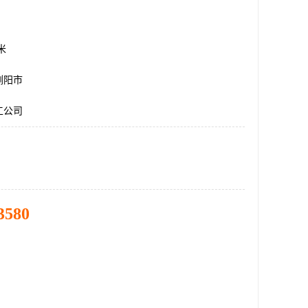
方米
浏阳市
工公司
3580