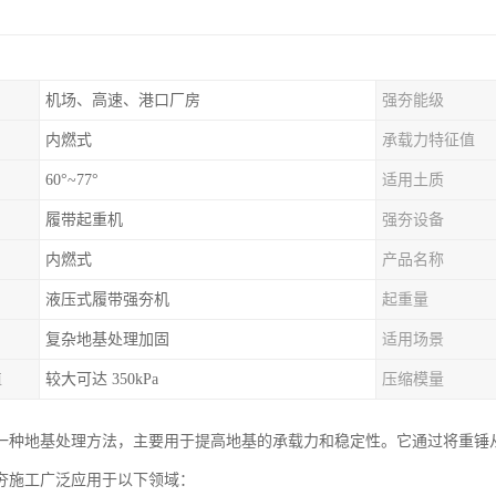
机场、高速、港口厂房
强夯能级
内燃式
承载力特征值
60°~77°
适用土质
履带起重机
强夯设备
内燃式
产品名称
液压式履带强夯机
起重量
复杂地基处理加固
适用场景
值
较大可达 350kPa
压缩模量
一种地基处理方法，主要用于提高地基的承载力和稳定性。它通过将重锤
夯施工广泛应用于以下领域：