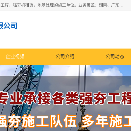
湖南业峻强夯基础工程有限公司是一家专业从事湖南强夯基础工程、强夯机租赁，地基处理的施工单位。业务覆盖：湖南、广东，江西等地。可承接1000KN.m-25000KN.m强夯（置换）工程。公司创始人是国内较早期从事强夯施工的建设者，经过多年的一步一个脚印的发展，在行业内具有较高的度和良好的口碑。
限公司
企业视频
公司介绍
公司动态