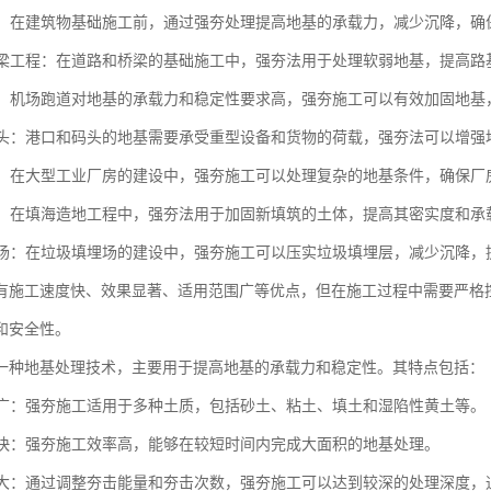
工程：在建筑物基础施工前，通过强夯处理提高地基的承载力，减少沉降，
与桥梁工程：在道路和桥梁的基础施工中，强夯法用于处理软弱地基，提高
跑道：机场跑道对地基的承载力和稳定性要求高，强夯施工可以有效加固地
与码头：港口和码头的地基需要承受重型设备和货物的荷载，强夯法可以增
厂房：在大型工业厂房的建设中，强夯施工可以处理复杂的地基条件，确保
造地：在填海造地工程中，强夯法用于加固新填筑的土体，提高其密实度和
填埋场：在垃圾填埋场的建设中，强夯施工可以压实垃圾填埋层，减少沉降
有施工速度快、效果显著、适用范围广等优点，但在施工过程中需要严格
和安全性。
一种地基处理技术，主要用于提高地基的承载力和稳定性。其特点包括：
范围广：强夯施工适用于多种土质，包括砂土、粘土、填土和湿陷性黄土等。
速度快：强夯施工效率高，能够在较短时间内完成大面积的地基处理。
深度大：通过调整夯击能量和夯击次数，强夯施工可以达到较深的处理深度，通