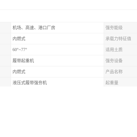
机场、高速、港口厂房
强夯能级
内燃式
承载力特征值
60°~77°
适用土质
履带起重机
强夯设备
内燃式
产品名称
液压式履带强夯机
起重量
复杂地基处理加固
适用场景
值
较大可达 350kPa
压缩模量
一种地基处理技术，通过重锤自由落体产生的冲击力对地基进行夯实，从
面：