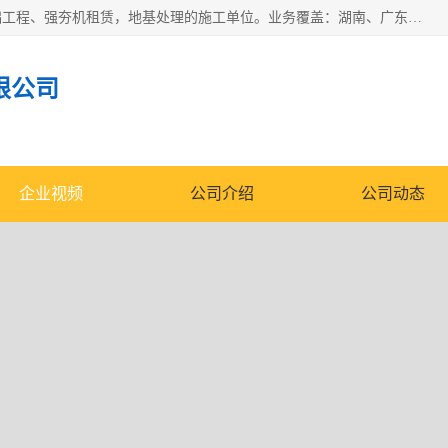
湖南业峻强夯基础工程有限公司是一家专业从事湖南强夯基础工程、强夯机租赁，地基处理的施工单位。业务覆盖：湖南、广东，江西等地。可承接1000KN.m-25000KN.m强夯（置换）工程。公司创始人是国内较早期从事强夯施工的建设者，经过多年的一步一个脚印的发展，在行业内具有较高的度和良好的口碑。
限公司
企业视频
公司介绍
公司动态