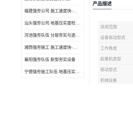
产品描述
福建强夯公司 施工速度快-施耐用性强
汕头强夯公司 地基压实度检测方法与标准
适用范围
河池强夯队伍 分层夯实与逐层检测技术
设备驱动型式
湘西强夯施工 施工速度快-施耐用性强
工作角度
起重机类型
襄阳强夯队伍 新型夯实设备
驱动型式
宁德强夯施工队伍 地基压实度检测方法与标准
机械设备
服务类型
地基承载力特征
强夯施工是
以下几个方