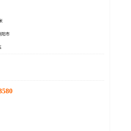
方米
浏阳市
伍
3580