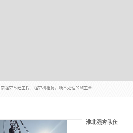
湖南业峻强夯基础工程有限公司是一家专业从事湖南强夯基础工程、强夯机租赁，地基处理的施工单位。业务覆盖：湖南、广东，江西等地。可承接1000KN.m-25000KN.m强夯（置换）工程。公司创始人是国内较早期从事强夯施工的建设者，经过多年的一步一个脚印的发展，在行业内具有较高的度和良好的口碑。
淮北强夯队伍