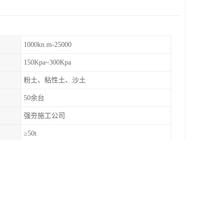
1000kn.m-25000
150Kpa~300Kpa
粉土、粘性土、沙土
50余台
强夯施工公司
≥50t
高速公路、港口等提升地基承载力
较大可达 20MPa
而提高地基的承载力和稳定性。其意义主要体现在