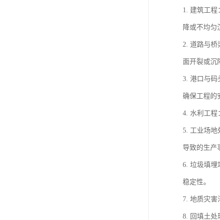
1. 建筑
降或不均匀
2. 道路
面开裂或沉
3. 港口
确保工程的
4. 水利
5. 工业
导致的生产
6. 垃圾
稳定性。
7. 地质
8. 回填