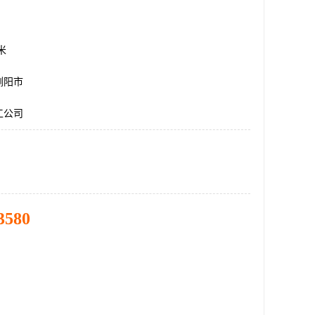
方米
浏阳市
工公司
3580