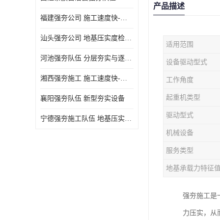
产品描述
福建强夯公司 施工速度快-施耐用性强
汕头强夯公司 地基压实度检测方法与标准
适用范围
河池强夯队伍 分层夯实与逐层检测技术
设备驱动型式
湘西强夯施工 施工速度快-施耐用性强
工作角度
起重机类型
襄阳强夯队伍 新型夯实设备
驱动型式
宁德强夯施工队伍 地基压实度检测方法与标准
机械设备
服务类型
地基承载力特征
强夯施工是
力压实，从