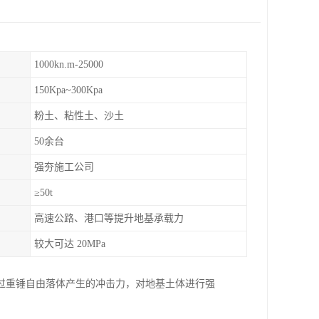
1000kn.m-25000
150Kpa~300Kpa
粉土、粘性土、沙土
50余台
强夯施工公司
≥50t
高速公路、港口等提升地基承载力
较大可达 20MPa
过重锤自由落体产生的冲击力，对地基土体进行强