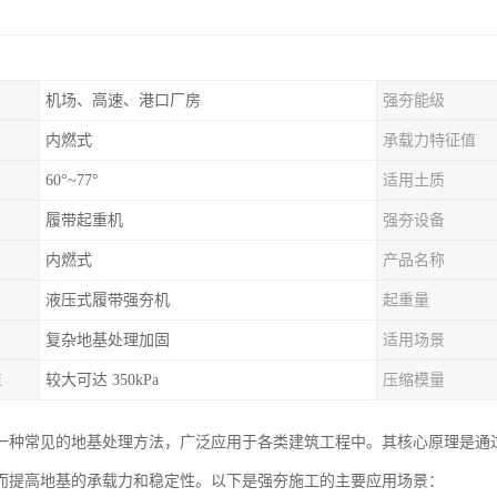
机场、高速、港口厂房
强夯能级
内燃式
承载力特征值
60°~77°
适用土质
履带起重机
强夯设备
内燃式
产品名称
液压式履带强夯机
起重量
复杂地基处理加固
适用场景
值
较大可达 350kPa
压缩模量
一种常见的地基处理方法，广泛应用于各类建筑工程中。其核心原理是通
而提高地基的承载力和稳定性。以下是强夯施工的主要应用场景：