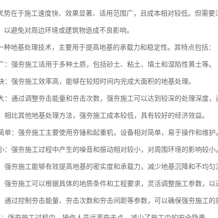
优势在于施工速度快、效果显著、适用范围广，且成本相对较低。但需要
，以避免对周边环境或建筑物造成不良影响。
一种地基处理技术，主要用于提高地基的承载力和稳定性。其特点包括：
范围广：强夯施工适用于多种土质，包括砂土、粘土、填土和湿陷性黄土等。
速度快：强夯施工效率高，能够在较短时间内完成大面积的地基处理。
深度大：通过调整夯击能量和夯击次数，强夯施工可以达到较深的处理深度，通
性好：相比其他地基处理方法，强夯施工成本较低，具有较好的经济效益。
设备简单：强夯施工主要使用夯锤和起重机，设备相对简单，易于操作和维护
影响小：强夯施工过程中产生的噪音和振动相对较小，对周围环境的影响较小
显著：强夯施工能够有效提高地基的密实度和承载力，减少地基沉降和不均匀
性强：强夯施工可以根据具体的地质条件和工程要求，灵活调整施工参数，以
可控：通过控制夯击能量、夯击次数和夯击间距等参数，可以确保强夯施工的
全性高：强夯施工过程中，操作人员远离夯击点，减少了施工中的安全隐患。