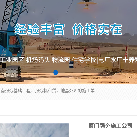
湖南业峻强夯基础工程有限公司是一家专业从事湖南强夯基础工程、强夯机租赁，地基处理的施工单位。业务覆盖：湖南、广东，江西等地。可承接1000KN.m-25000KN.m强夯（置换）工程。公司创始人是国内较早期从事强夯施工的建设者，经过多年的一步一个脚印的发展，在行业内具有较高的度和良好的口碑。
厦门强夯施工公司