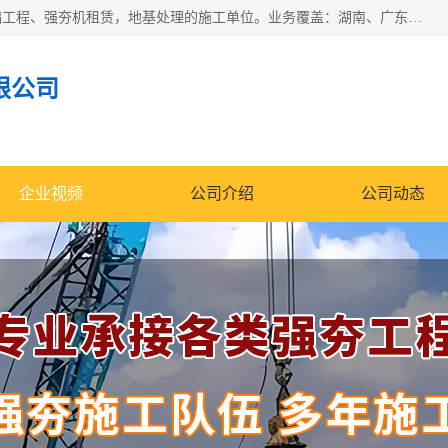
湖南业峻强夯基础工程有限公司是一家专业从事湖南强夯基础工程、强夯机租赁，地基处理的施工单位。业务覆盖：湖南、广东，江西等地。可承接1000KN.m-25000KN.m强夯（置换）工程。公司创始人是国内较早期从事强夯施工的建设者，经过多年的一步一个脚印的发展，在行业内具有较高的度和良好的口碑。
限公司
企业视频
公司介绍
公司动态