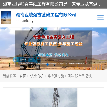
湖南业峻强夯基础工程有限公司是一家专业从事湖南强夯基础工程、强夯机租赁，地基处理的施工单位。业务覆盖：湖南、广东，江西等地。可承接1000KN.m-25000KN.m强夯（置换）工程。公司创始人是国内较早期从事强夯施工的建设者，经过多年的一步一个脚印的发展，在行业内具有较高的度和良好的口碑。
湖南业峻强夯基础工程有限公司
hnqianhang
强夯施工案例
强夯机租赁
强夯施工工程
强夯施工队伍
强夯队伍
当前位置：
首页
>
供应商机
> 萍乡强夯施工团队 设备到场快