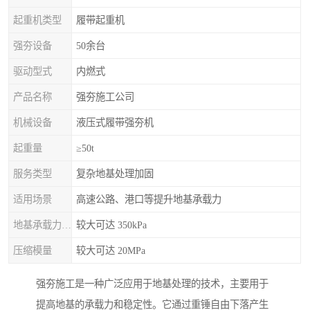
起重机类型
履带起重机
强夯设备
50余台
驱动型式
内燃式
产品名称
强夯施工公司
机械设备
液压式履带强夯机
起重量
≥50t
服务类型
复杂地基处理加固
适用场景
高速公路、港口等提升地基承载力
地基承载力特征值
较大可达 350kPa
压缩模量
较大可达 20MPa
强夯施工是一种广泛应用于地基处理的技术，主要用于
提高地基的承载力和稳定性。它通过重锤自由下落产生