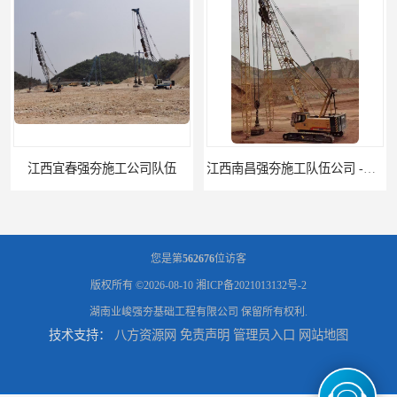
江西南昌强夯施工队伍公司 -湖南业峻强夯基础工程
江西新余强夯施工队伍公司 —业峻强夯基础工程
您是第
562676
位访客
版权所有 ©2026-08-10
湘ICP备2021013132号-2
湖南业峻强夯基础工程有限公司
保留所有权利.
技术支持：
八方资源网
免责声明
管理员入口
网站地图
湖南强夯施工公司
湖南怀化强夯施工队伍公司厂房地基强夯施工