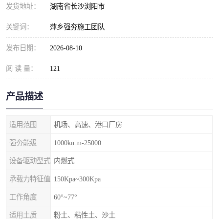
发货地址：
湖南省长沙浏阳市
关键词：
萍乡强夯施工团队
发布日期：
2026-08-10
阅 读 量：
121
产品描述
适用范围
机场、高速、港口厂房
强夯能级
1000kn.m-25000
设备驱动型式
内燃式
承载力特征值
150Kpa~300Kpa
工作角度
60°~77°
适用土质
粉土、粘性土、沙土