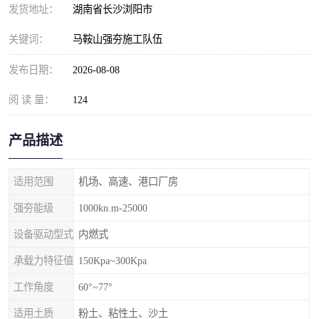
发货地址：
湖南省长沙浏阳市
关键词：
马鞍山强夯施工队伍
发布日期：
2026-08-08
阅 读 量：
124
产品描述
适用范围
机场、高速、港口厂房
强夯能级
1000kn.m-25000
设备驱动型式
内燃式
承载力特征值
150Kpa~300Kpa
工作角度
60°~77°
适用土质
粉土、粘性土、沙土