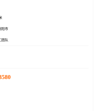
方米
浏阳市
工团队
3580