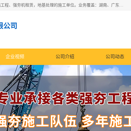
湖南业峻强夯基础工程有限公司是一家专业从事湖南强夯基础工程、强夯机租赁，地基处理的施工单位。业务覆盖：湖南、广东，江西等地。可承接1000KN.m-25000KN.m强夯（置换）工程。公司创始人是国内较早期从事强夯施工的建设者，经过多年的一步一个脚印的发展，在行业内具有较高的度和良好的口碑。
限公司
企业视频
公司介绍
公司动态