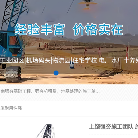
湖南业峻强夯基础工程有限公司是一家专业从事湖南强夯基础工程、强夯机租赁，地基处理的施工单位。业务覆盖：湖南、广东，江西等地。可承接1000KN.m-25000KN.m强夯（置换）工程。公司创始人是国内较早期从事强夯施工的建设者，经过多年的一步一个脚印的发展，在行业内具有较高的度和良好的口碑。
-施耐用性强
上饶强夯施工团队 