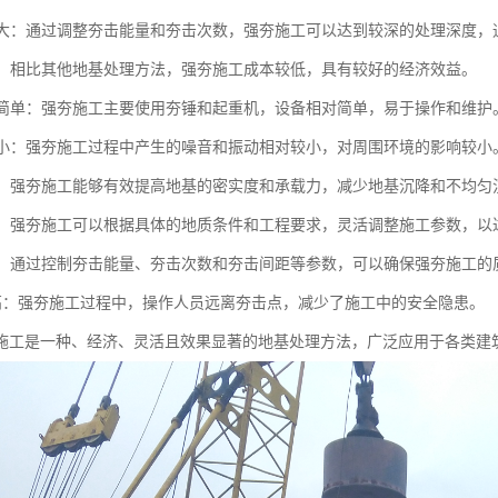
深度大：通过调整夯击能量和夯击次数，强夯施工可以达到较深的处理深度，通
性好：相比其他地基处理方法，强夯施工成本较低，具有较好的经济效益。
设备简单：强夯施工主要使用夯锤和起重机，设备相对简单，易于操作和维护
影响小：强夯施工过程中产生的噪音和振动相对较小，对周围环境的影响较小
显著：强夯施工能够有效提高地基的密实度和承载力，减少地基沉降和不均匀
性强：强夯施工可以根据具体的地质条件和工程要求，灵活调整施工参数，以
可控：通过控制夯击能量、夯击次数和夯击间距等参数，可以确保强夯施工的
全性高：强夯施工过程中，操作人员远离夯击点，减少了施工中的安全隐患。
施工是一种、经济、灵活且效果显著的地基处理方法，广泛应用于各类建