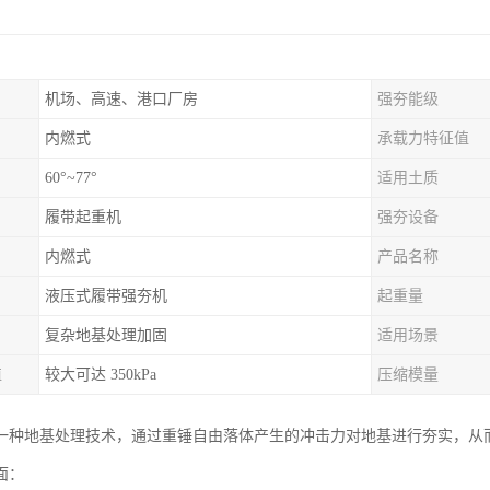
机场、高速、港口厂房
强夯能级
内燃式
承载力特征值
60°~77°
适用土质
履带起重机
强夯设备
内燃式
产品名称
液压式履带强夯机
起重量
复杂地基处理加固
适用场景
值
较大可达 350kPa
压缩模量
一种地基处理技术，通过重锤自由落体产生的冲击力对地基进行夯实，从
面：