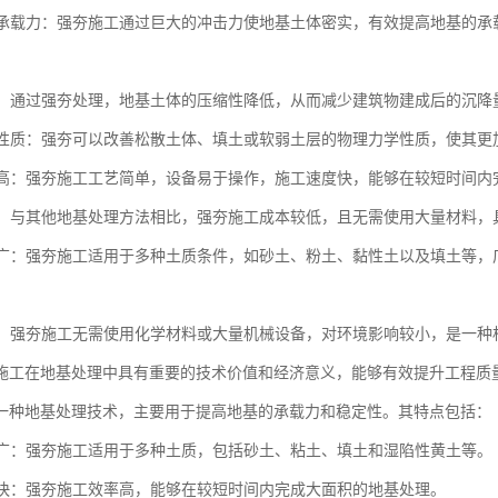
地基承载力：强夯施工通过巨大的冲击力使地基土体密实，有效提高地基的
沉降：通过强夯处理，地基土体的压缩性降低，从而减少建筑物建成后的沉
土体性质：强夯可以改善松散土体、填土或软弱土层的物理力学性质，使其
效率高：强夯施工工艺简单，设备易于操作，施工速度快，能够在较短时间
性好：与其他地基处理方法相比，强夯施工成本较低，且无需使用大量材料
范围广：强夯施工适用于多种土质条件，如砂土、粉土、黏性土以及填土等
性好：强夯施工无需使用化学材料或大量机械设备，对环境影响较小，是一
施工在地基处理中具有重要的技术价值和经济意义，能够有效提升工程质
一种地基处理技术，主要用于提高地基的承载力和稳定性。其特点包括：
范围广：强夯施工适用于多种土质，包括砂土、粘土、填土和湿陷性黄土等。
速度快：强夯施工效率高，能够在较短时间内完成大面积的地基处理。