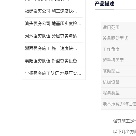
产品描述
福建强夯公司 施工速度快-施耐用性强
汕头强夯公司 地基压实度检测方法与标准
适用范围
河池强夯队伍 分层夯实与逐层检测技术
设备驱动型式
湘西强夯施工 施工速度快-施耐用性强
工作角度
起重机类型
襄阳强夯队伍 新型夯实设备
驱动型式
宁德强夯施工队伍 地基压实度检测方法与标准
机械设备
服务类型
地基承载力特征
强夯施工是
以下几个方