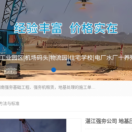
湖南业峻强夯基础工程有限公司是一家专业从事湖南强夯基础工程、强夯机租赁，地基处理的施工单位。业务覆盖：湖南、广东，江西等地。可承接1000KN.m-25000KN.m强夯（置换）工程。公司创始人是国内较早期从事强夯施工的建设者，经过多年的一步一个脚印的发展，在行业内具有较高的度和良好的口碑。
测方法与标准
湛江强夯公司 地基