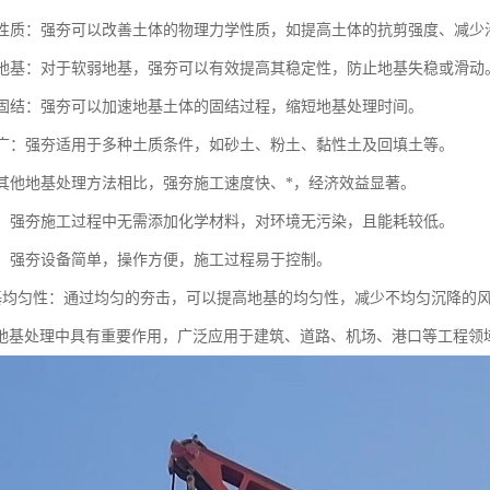
土体性质：强夯可以改善土体的物理力学性质，如提高土体的抗剪强度、减少
软弱地基：对于软弱地基，强夯可以有效提高其稳定性，防止地基失稳或滑动
地基固结：强夯可以加速地基土体的固结过程，缩短地基处理时间。
范围广：强夯适用于多种土质条件，如砂土、粉土、黏性土及回填土等。
：与其他地基处理方法相比，强夯施工速度快、*，经济效益显著。
节能：强夯施工过程中无需添加化学材料，对环境无污染，且能耗较低。
简便：强夯设备简单，操作方便，施工过程易于控制。
高地基均匀性：通过均匀的夯击，可以提高地基的均匀性，减少不均匀沉降的
地基处理中具有重要作用，广泛应用于建筑、道路、机场、港口等工程领