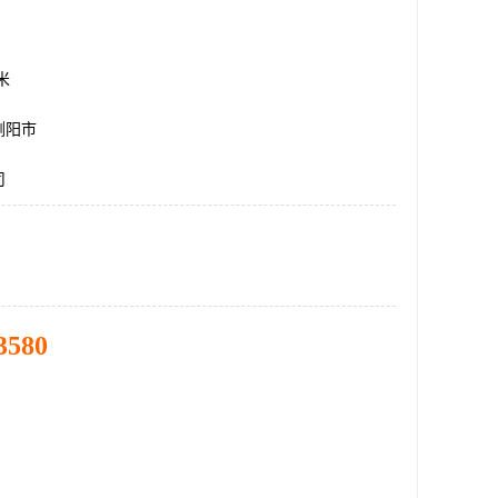
方米
浏阳市
司
3580