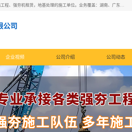
湖南业峻强夯基础工程有限公司是一家专业从事湖南强夯基础工程、强夯机租赁，地基处理的施工单位。业务覆盖：湖南、广东，江西等地。可承接1000KN.m-25000KN.m强夯（置换）工程。公司创始人是国内较早期从事强夯施工的建设者，经过多年的一步一个脚印的发展，在行业内具有较高的度和良好的口碑。
限公司
企业视频
公司介绍
公司动态