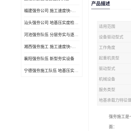
产品描述
福建强夯公司 施工速度快-施耐用性强
汕头强夯公司 地基压实度检测方法与标准
适用范围
河池强夯队伍 分层夯实与逐层检测技术
设备驱动型式
湘西强夯施工 施工速度快-施耐用性强
工作角度
起重机类型
襄阳强夯队伍 新型夯实设备
驱动型式
宁德强夯施工队伍 地基压实度检测方法与标准
机械设备
服务类型
地基承载力特征
强夯施工是
面：