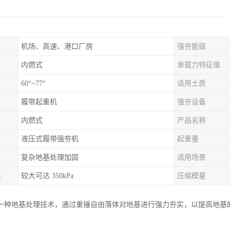
机场、高速、港口厂房
强夯能级
内燃式
承载力特征值
60°~77°
适用土质
履带起重机
强夯设备
内燃式
产品名称
液压式履带强夯机
起重量
复杂地基处理加固
适用场景
值
较大可达 350kPa
压缩模量
一种地基处理技术，通过重锤自由落体对地基进行强力夯实，以提高地基