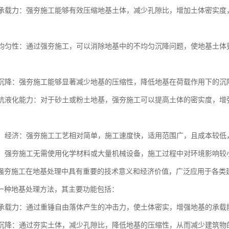
地基承载力：强夯施工能够有效压缩地基土体，减少孔隙比，增加土体密实
。
地基均匀性：通过强夯施工，可以消除地基中的不均匀沉降问题，使地基土
地基沉降：强夯施工能够显著减少地基的压缩性，降低地基在荷载作用下的
地基抗液化能力：对于砂土或粉土地基，强夯施工可以提高土体的密实度，
简便、经济：强夯施工工艺相对简单，施工速度快，适用范围广，且成本较
节能：强夯施工无需使用化学材料或大量机械设备，施工过程中对环境影响
强夯施工在地基处理中具有重要的技术意义和经济价值，广泛应用于各类
一种地基处理方法，其主要功能包括：
地基承载力：通过重锤自由落体产生的冲击力，使土体密实，增强地基的承载
地基沉降：通过夯实土体，减少孔隙比，降低地基的压缩性，从而减少建筑物