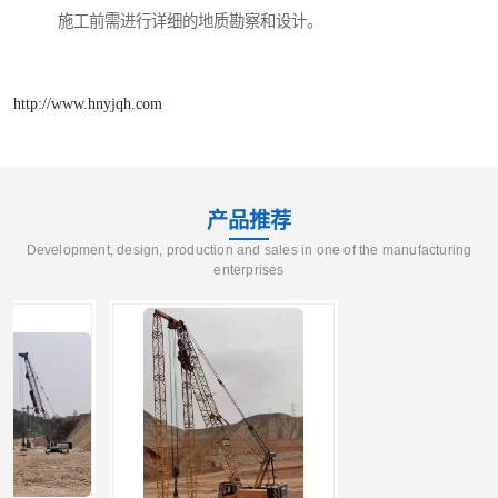
施工前需进行详细的地质勘察和设计。
http://www.hnyjqh.com
产品推荐
Development, design, production and sales in one of the manufacturing
enterprises