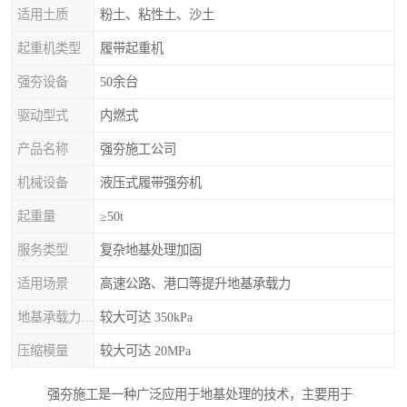
适用土质
粉土、粘性土、沙土
起重机类型
履带起重机
强夯设备
50余台
驱动型式
内燃式
产品名称
强夯施工公司
机械设备
液压式履带强夯机
起重量
≥50t
服务类型
复杂地基处理加固
适用场景
高速公路、港口等提升地基承载力
地基承载力特征值
较大可达 350kPa
压缩模量
较大可达 20MPa
强夯施工是一种广泛应用于地基处理的技术，主要用于