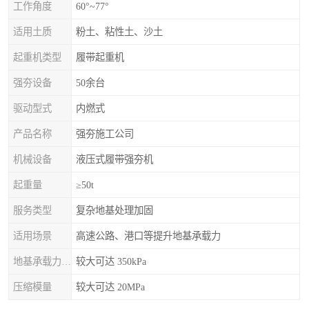
工作角度
60°~77°
适用土质
粉土、粘性土、沙土
起重机类型
履带起重机
强夯设备
50余台
驱动型式
内燃式
产品名称
强夯施工公司
机械设备
液压式履带强夯机
起重量
≥50t
服务类型
复杂地基处理加固
适用场景
高速公路、港口等提升地基承载力
地基承载力特征值
较大可达 350kPa
压缩模量
较大可达 20MPa