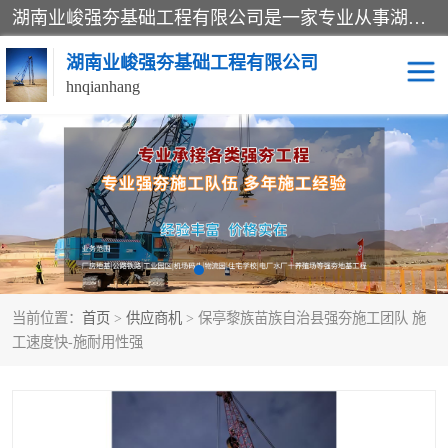
湖南业峻强夯基础工程有限公司是一家专业从事湖南强夯基础工程、强夯机租赁，地基处理的施工单位。业务覆盖：湖南、广东，江西等地。可承接1000KN.m-25000KN.m强夯（置换）工程。公司创始人是国内较早期从事强夯施工的建设者，经过多年的一步一个脚印的发展，在行业内具有较高的度和良好的口碑。
湖南业峻强夯基础工程有限公司
hnqianhang
强夯施工案例
强夯机租赁
强夯施工工程
强夯施工队伍
强夯队伍
当前位置：
首页
>
供应商机
> 保亭黎族苗族自治县强夯施工团队 施
工速度快-施耐用性强