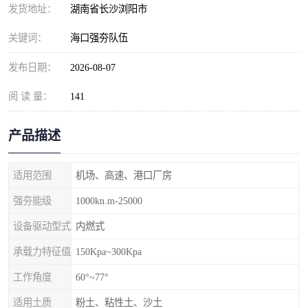
发货地址：
湖南省长沙浏阳市
关键词：
海口强夯队伍
发布日期：
2026-08-07
阅 读 量：
141
产品描述
适用范围
机场、高速、港口厂房
强夯能级
1000kn.m-25000
设备驱动型式
内燃式
承载力特征值
150Kpa~300Kpa
工作角度
60°~77°
适用土质
粉土、粘性土、沙土