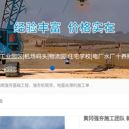
湖南业峻强夯基础工程有限公司是一家专业从事湖南强夯基础工程、强夯机租赁，地基处理的施工单位。业务覆盖：湖南、广东，江西等地。可承接1000KN.m-25000KN.m强夯（置换）工程。公司创始人是国内较早期从事强夯施工的建设者，经过多年的一步一个脚印的发展，在行业内具有较高的度和良好的口碑。
备
黄冈强夯施工团队 