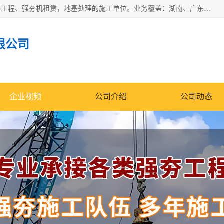
湖南业峻强夯基础工程有限公司是一家专业从事湖南强夯基础工程、强夯机租赁，地基处理的施工单位。业务覆盖：湖南、广东，江西等地。可承接1000KN.m-25000KN.m强夯（置换）工程。公司创始人是国内较早期从事强夯施工的建设者，经过多年的一步一个脚印的发展，在行业内具有较高的度和良好的口碑。
限公司
企业视频
公司介绍
公司动态