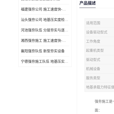
产品描述
福建强夯公司 施工速度快-施耐用性强
汕头强夯公司 地基压实度检测方法与标准
适用范围
河池强夯队伍 分层夯实与逐层检测技术
设备驱动型式
湘西强夯施工 施工速度快-施耐用性强
工作角度
起重机类型
襄阳强夯队伍 新型夯实设备
驱动型式
宁德强夯施工队伍 地基压实度检测方法与标准
机械设备
服务类型
地基承载力特征
强夯施工是
面：