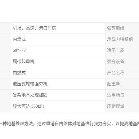
机场、高速、港口厂房
强夯能级
内燃式
承载力特征值
60°~77°
适用土质
履带起重机
强夯设备
内燃式
产品名称
液压式履带强夯机
起重量
复杂地基处理加固
适用场景
值
较大可达 350kPa
压缩模量
一种地基处理方法，通过重锤自由落体对地基进行强力夯实，以提高地基