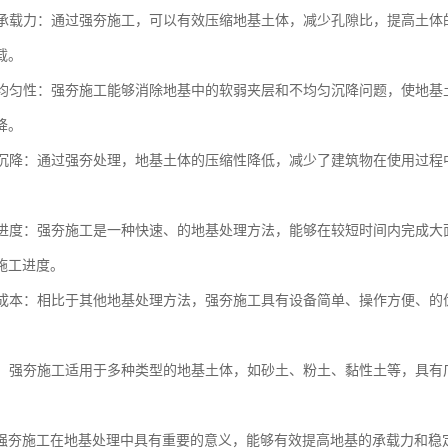
地基承载力：通过强夯施工，可以有效压缩地基土体，减少孔隙比，提高土
载。
地基均匀性：强夯施工能够消除地基中的软弱夹层和不均匀沉降问题，使地
降。
地基沉降：通过强夯处理，地基土体的压缩性降低，减少了建筑物在使用过
施工进度：强夯施工是一种快速、的地基处理方法，能够在较短时间内完成
施工进度。
工程成本：相比于其他地基处理方法，强夯施工具有设备简单、操作方便、
性强：强夯施工适用于多种类型的地基土体，如砂土、粉土、黏性土等，具
强夯施工在地基处理中具有重要的意义，能够有效提高地基的承载力和稳