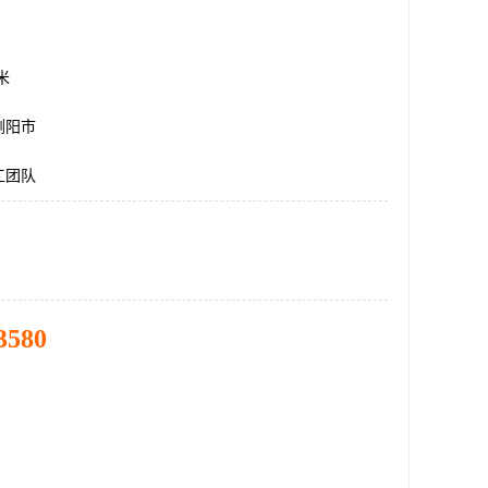
方米
浏阳市
工团队
3580