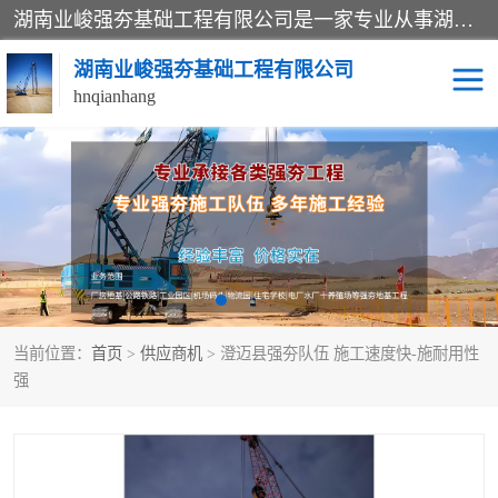
湖南业峻强夯基础工程有限公司是一家专业从事湖南强夯基础工程、强夯机租赁，地基处理的施工单位。业务覆盖：湖南、广东，江西等地。可承接1000KN.m-25000KN.m强夯（置换）工程。公司创始人是国内较早期从事强夯施工的建设者，经过多年的一步一个脚印的发展，在行业内具有较高的度和良好的口碑。
湖南业峻强夯基础工程有限公司
hnqianhang
强夯施工案例
强夯机租赁
强夯施工工程
强夯施工队伍
强夯队伍
当前位置：
首页
>
供应商机
> 澄迈县强夯队伍 施工速度快-施耐用性
强