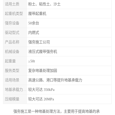
适用土质
粉土、粘性土、沙土
起重机类型
履带起重机
强夯设备
50余台
驱动型式
内燃式
产品名称
强夯施工公司
机械设备
液压式履带强夯机
起重量
≥50t
服务类型
复杂地基处理加固
适用场景
高速公路、港口等提升地基承载力
地基承载力特征值
较大可达 350kPa
压缩模量
较大可达 20MPa
强夯施工是一种地基处理方法，主要用于提高地基的承