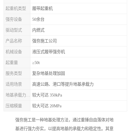
起重机类型
履带起重机
强夯设备
50余台
驱动型式
内燃式
产品名称
强夯施工公司
机械设备
液压式履带强夯机
起重量
≥50t
服务类型
复杂地基处理加固
适用场景
高速公路、港口等提升地基承载力
地基承载力特征值
较大可达 350kPa
压缩模量
较大可达 20MPa
强夯施工是一种地基处理方法，通过重锤自由落体对地
基进行强力夯实，以提高地基的承载力和稳定性。其意