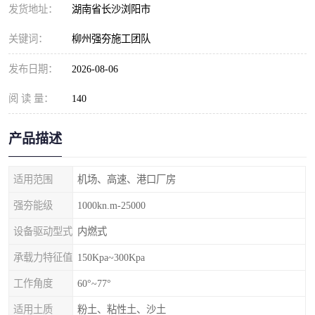
发货地址：
湖南省长沙浏阳市
关键词：
柳州强夯施工团队
发布日期：
2026-08-06
阅 读 量：
140
产品描述
适用范围
机场、高速、港口厂房
强夯能级
1000kn.m-25000
设备驱动型式
内燃式
承载力特征值
150Kpa~300Kpa
工作角度
60°~77°
适用土质
粉土、粘性土、沙土