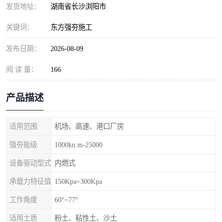
发货地址：
湖南省长沙浏阳市
关键词：
东方强夯施工
发布日期：
2026-08-09
阅 读 量：
166
产品描述
适用范围
机场、高速、港口厂房
强夯能级
1000kn.m-25000
设备驱动型式
内燃式
承载力特征值
150Kpa~300Kpa
工作角度
60°~77°
适用土质
粉土、粘性土、沙土