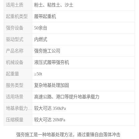
适用土质
粉土、粘性土、沙土
起重机类型
履带起重机
强夯设备
50余台
驱动型式
内燃式
产品名称
强夯施工公司
机械设备
液压式履带强夯机
起重量
≥50t
服务类型
复杂地基处理加固
适用场景
高速公路、港口等提升地基承载力
地基承载力特征值
较大可达 350kPa
压缩模量
较大可达 20MPa
强夯施工是一种地基处理方法，通过重锤自由落体冲击