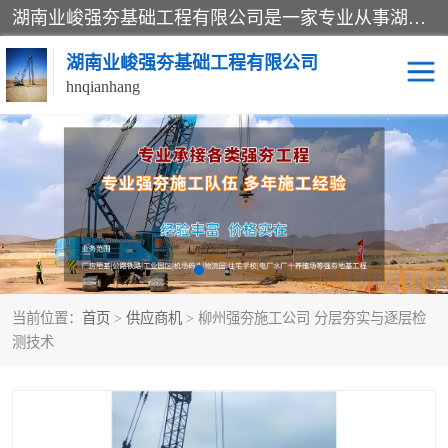
湖南业峻强夯基础工程有限公司是一家专业从事湖南强夯基础工程、强夯机租赁，地基处理的施工单位。业务覆盖：湖南、广东，江西等地。可承接1000KN.m-25000KN.m强夯（置换）工程。公司创始人是国内较早期从事强夯施工的建设者，经过多年的一步一个脚印的发展，在行业内具有较高的度和良好的口碑。
湖南业峻强夯基础工程有限公司
hnqianhang
强夯施工案例
强夯机租赁
强夯施工工程
强夯施工队伍
强夯队伍
当前位置：
首页
>
供应商机
> 柳州强夯施工公司 分层夯实与逐层检
测技术