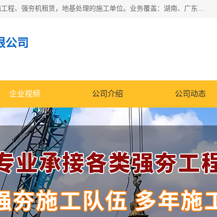
湖南业峻强夯基础工程有限公司是一家专业从事湖南强夯基础工程、强夯机租赁，地基处理的施工单位。业务覆盖：湖南、广东，江西等地。可承接1000KN.m-25000KN.m强夯（置换）工程。公司创始人是国内较早期从事强夯施工的建设者，经过多年的一步一个脚印的发展，在行业内具有较高的度和良好的口碑。
限公司
企业视频
公司介绍
公司动态