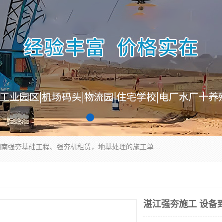
湖南业峻强夯基础工程有限公司是一家专业从事湖南强夯基础工程、强夯机租赁，地基处理的施工单位。业务覆盖：湖南、广东，江西等地。可承接1000KN.m-25000KN.m强夯（置换）工程。公司创始人是国内较早期从事强夯施工的建设者，经过多年的一步一个脚印的发展，在行业内具有较高的度和良好的口碑。
湛江强夯施工 设备