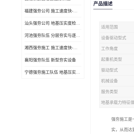
产品描述
福建强夯公司 施工速度快-施耐用性强
汕头强夯公司 地基压实度检测方法与标准
适用范围
河池强夯队伍 分层夯实与逐层检测技术
设备驱动型式
湘西强夯施工 施工速度快-施耐用性强
工作角度
起重机类型
襄阳强夯队伍 新型夯实设备
驱动型式
宁德强夯施工队伍 地基压实度检测方法与标准
机械设备
服务类型
地基承载力特征
强夯施工是
实，从而达