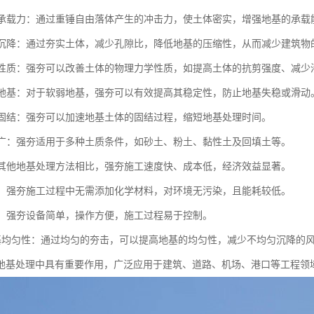
地基承载力：通过重锤自由落体产生的冲击力，使土体密实，增强地基的承载
地基沉降：通过夯实土体，减少孔隙比，降低地基的压缩性，从而减少建筑物
土体性质：强夯可以改善土体的物理力学性质，如提高土体的抗剪强度、减少
软弱地基：对于软弱地基，强夯可以有效提高其稳定性，防止地基失稳或滑动
地基固结：强夯可以加速地基土体的固结过程，缩短地基处理时间。
范围广：强夯适用于多种土质条件，如砂土、粉土、黏性土及回填土等。
：与其他地基处理方法相比，强夯施工速度快、成本低，经济效益显著。
节能：强夯施工过程中无需添加化学材料，对环境无污染，且能耗较低。
简便：强夯设备简单，操作方便，施工过程易于控制。
高地基均匀性：通过均匀的夯击，可以提高地基的均匀性，减少不均匀沉降的
地基处理中具有重要作用，广泛应用于建筑、道路、机场、港口等工程领