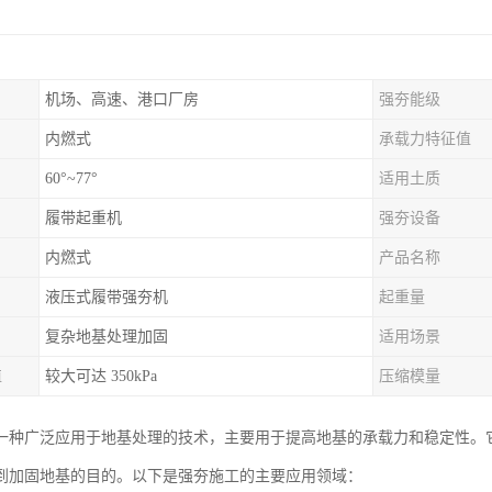
机场、高速、港口厂房
强夯能级
内燃式
承载力特征值
60°~77°
适用土质
履带起重机
强夯设备
内燃式
产品名称
液压式履带强夯机
起重量
复杂地基处理加固
适用场景
值
较大可达 350kPa
压缩模量
一种广泛应用于地基处理的技术，主要用于提高地基的承载力和稳定性。
到加固地基的目的。以下是强夯施工的主要应用领域：