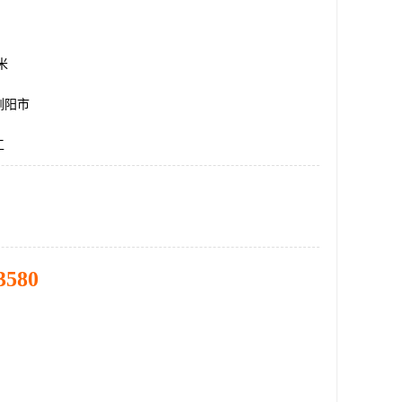
方米
浏阳市
工
3580