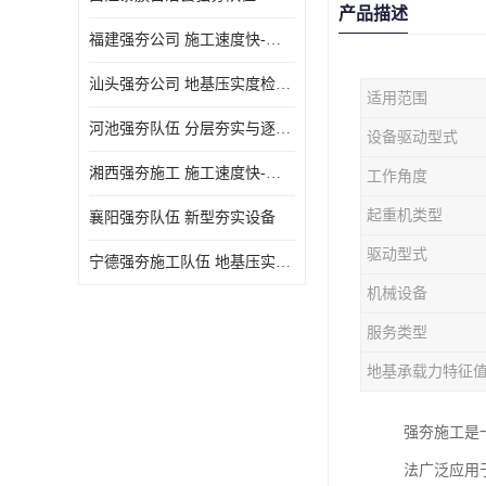
产品描述
福建强夯公司 施工速度快-施耐用性强
汕头强夯公司 地基压实度检测方法与标准
适用范围
河池强夯队伍 分层夯实与逐层检测技术
设备驱动型式
湘西强夯施工 施工速度快-施耐用性强
工作角度
起重机类型
襄阳强夯队伍 新型夯实设备
驱动型式
宁德强夯施工队伍 地基压实度检测方法与标准
机械设备
服务类型
地基承载力特征
强夯施工是
法广泛应用