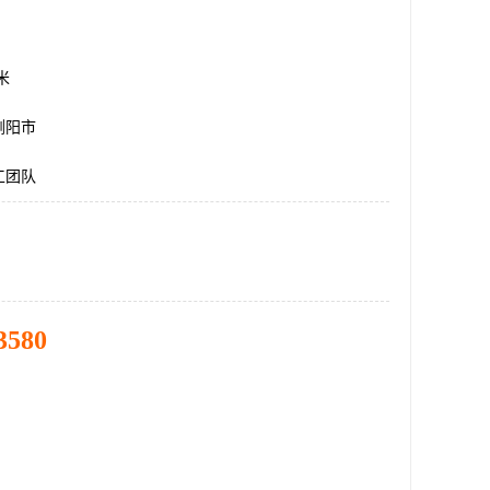
方米
浏阳市
工团队
3580