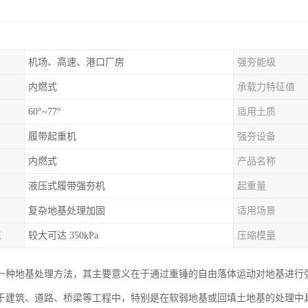
机场、高速、港口厂房
强夯能级
内燃式
承载力特征值
60°~77°
适用土质
履带起重机
强夯设备
内燃式
产品名称
液压式履带强夯机
起重量
复杂地基处理加固
适用场景
值
较大可达 350kPa
压缩模量
一种地基处理方法，其主要意义在于通过重锤的自由落体运动对地基进行
于建筑、道路、桥梁等工程中，特别是在软弱地基或回填土地基的处理中