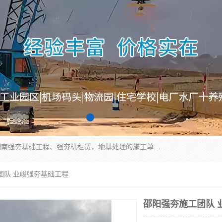
湖南业峻强夯基础工程有限公司是一家专业从事湖南强夯基础工程、强夯机租赁，地基处理的施工单位。业务覆盖：湖南、广东，江西等地。可承接1000KN.m-25000KN.m强夯（置换）工程。公司创始人是国内较早期从事强夯施工的建设者，经过多年的一步一个脚印的发展，在行业内具有较高的度和良好的口碑。
团队 业峻强夯基础工程
邵阳强夯施工团队 