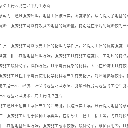
意义主要体现在以下几个方面：
地基承载力：通过强夯处理，地基土体被压实，密度增加，从而提高了地基
地基沉降：强夯施工可以有效减少地基的沉降量，特别是在不均匀沉降较为
土体性质：强夯施工可以改善土体的物理力学性质，如提高土体的抗剪强度
施工进度：相比其他地基处理方法，强夯施工具有施工速度快、工期短的特
：强夯施工设备简单，操作方便，且不需要复杂的材料，因此在经济上具有
性：强夯施工过程中不需要使用化学材料或产生有害物质，对环境影响较小
施工是一种、经济、环保的地基处理方法，能够显著提高地基的工程性能
一种地基处理技术，其主要特点包括：
强夯施工通过重锤自由落体产生的冲击能，快速压实土壤，显著提高地基的
范围广：强夯施工适用于多种土壤类型，包括砂土、粉土、粘土等，尤其对
性：相比其他地基处理方法，强夯施工成本较低，设备简单，维护费用少，