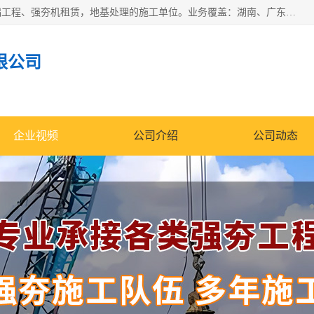
湖南业峻强夯基础工程有限公司是一家专业从事湖南强夯基础工程、强夯机租赁，地基处理的施工单位。业务覆盖：湖南、广东，江西等地。可承接1000KN.m-25000KN.m强夯（置换）工程。公司创始人是国内较早期从事强夯施工的建设者，经过多年的一步一个脚印的发展，在行业内具有较高的度和良好的口碑。
限公司
企业视频
公司介绍
公司动态