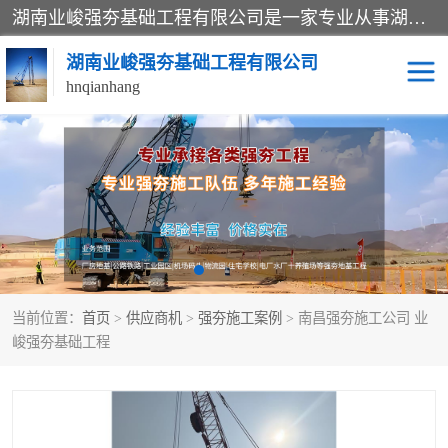
湖南业峻强夯基础工程有限公司是一家专业从事湖南强夯基础工程、强夯机租赁，地基处理的施工单位。业务覆盖：湖南、广东，江西等地。可承接1000KN.m-25000KN.m强夯（置换）工程。公司创始人是国内较早期从事强夯施工的建设者，经过多年的一步一个脚印的发展，在行业内具有较高的度和良好的口碑。
湖南业峻强夯基础工程有限公司
hnqianhang
强夯施工案例
强夯机租赁
强夯施工工程
强夯施工队伍
强夯队伍
当前位置：
首页
>
供应商机
>
强夯施工案例
> 南昌强夯施工公司 业
峻强夯基础工程