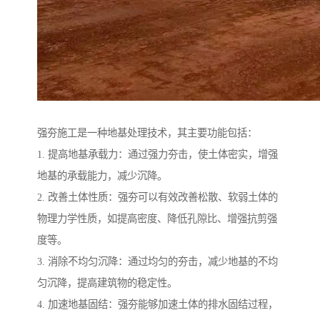
强夯施工是一种地基处理技术，其主要功能包括：
1. 提高地基承载力：通过强力夯击，使土体密实，增强
地基的承载能力，减少沉降。
2. 改善土体性质：强夯可以有效改善松散、软弱土体的
物理力学性质，如提高密度、降低孔隙比、增强抗剪强
度等。
3. 消除不均匀沉降：通过均匀的夯击，减少地基的不均
匀沉降，提高建筑物的稳定性。
4. 加速地基固结：强夯能够加速土体的排水固结过程，