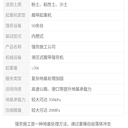
适用土质
粉土、粘性土、沙土
起重机类型
履带起重机
强夯设备
50余台
驱动型式
内燃式
产品名称
强夯施工公司
机械设备
液压式履带强夯机
起重量
≥50t
服务类型
复杂地基处理加固
适用场景
高速公路、港口等提升地基承载力
地基承载力特征值
较大可达 350kPa
压缩模量
较大可达 20MPa
强夯施工是一种地基处理方法，通过重锤自由落体冲击