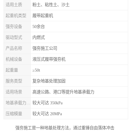
适用土质
粉土、粘性土、沙土
起重机类型
履带起重机
强夯设备
50余台
驱动型式
内燃式
产品名称
强夯施工公司
机械设备
液压式履带强夯机
起重量
≥50t
服务类型
复杂地基处理加固
适用场景
高速公路、港口等提升地基承载力
地基承载力特征值
较大可达 350kPa
压缩模量
较大可达 20MPa
强夯施工是一种地基处理方法，通过重锤自由落体冲击