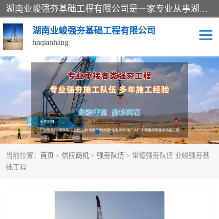
湖南业峻强夯基础工程有限公司是一家专业从事湖南强夯基础工程、强夯机租赁，地基处理的施工单位。业务覆盖：湖南、广东，江西等地。可承接1000KN.m-25000KN.m强夯（置换）工程。公司创始人是国内较早期从事强夯施工的建设者，经过多年的一步一个脚印的发展，在行业内具有较高的度和良好的口碑。
湖南业峻强夯基础工程有限公司
hnqianhang
强夯施工案例
强夯机租赁
强夯施工工程
强夯施工队伍
强夯队伍
当前位置：
首页
>
供应商机
>
强夯队伍
> 常德强夯队伍 业峻强夯基
础工程