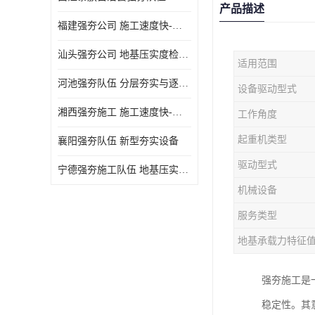
产品描述
福建强夯公司 施工速度快-施耐用性强
汕头强夯公司 地基压实度检测方法与标准
适用范围
河池强夯队伍 分层夯实与逐层检测技术
设备驱动型式
湘西强夯施工 施工速度快-施耐用性强
工作角度
起重机类型
襄阳强夯队伍 新型夯实设备
驱动型式
宁德强夯施工队伍 地基压实度检测方法与标准
机械设备
服务类型
地基承载力特征
强夯施工是
稳定性。其