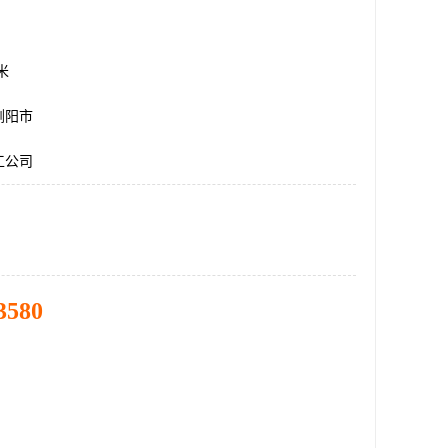
方米
浏阳市
工公司
3580