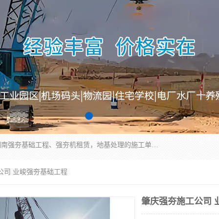
湖南业峻强夯基础工程有限公司是一家专业从事湖南强夯基础工程、强夯机租赁，地基处理的施工单位。业务覆盖：湖南、广东，江西等地。可承接1000KN.m-25000KN.m强夯（置换）工程。公司创始人是国内较早期从事强夯施工的建设者，经过多年的一步一个脚印的发展，在行业内具有较高的度和良好的口碑。
公司 业峻强夯基础工程
肇庆强夯施工公司 