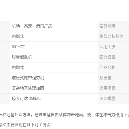
机场、高速、港口厂房
强夯能级
内燃式
承载力特征值
60°~77°
适用土质
履带起重机
强夯设备
内燃式
产品名称
液压式履带强夯机
起重量
复杂地基处理加固
适用场景
值
较大可达 350kPa
压缩模量
一种地基处理方法，通过重锤自由落体冲击地面，使土体在冲击力作用下
意义主要体现在以下几个方面：