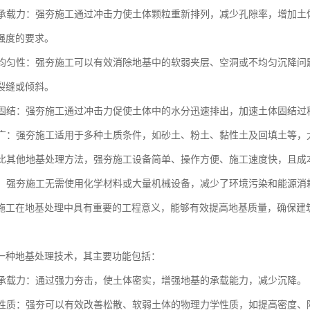
地基承载力：强夯施工通过冲击力使土体颗粒重新排列，减少孔隙率，增加
强度的要求。
地基均匀性：强夯施工可以有效消除地基中的软弱夹层、空洞或不均匀沉降
裂缝或倾斜。
土体固结：强夯施工通过冲击力促使土体中的水分迅速排出，加速土体固结
范围广：强夯施工适用于多种土质条件，如砂土、粉土、黏性土及回填土等
：相比其他地基处理方法，强夯施工设备简单、操作方便、施工速度快，且
节能：强夯施工无需使用化学材料或大量机械设备，减少了环境污染和能源
施工在地基处理中具有重要的工程意义，能够有效提高地基质量，确保建
一种地基处理技术，其主要功能包括：
地基承载力：通过强力夯击，使土体密实，增强地基的承载能力，减少沉降。
土体性质：强夯可以有效改善松散、软弱土体的物理力学性质，如提高密度