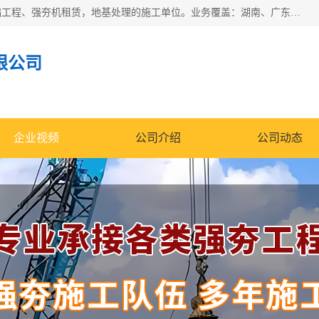
湖南业峻强夯基础工程有限公司是一家专业从事湖南强夯基础工程、强夯机租赁，地基处理的施工单位。业务覆盖：湖南、广东，江西等地。可承接1000KN.m-25000KN.m强夯（置换）工程。公司创始人是国内较早期从事强夯施工的建设者，经过多年的一步一个脚印的发展，在行业内具有较高的度和良好的口碑。
限公司
企业视频
公司介绍
公司动态