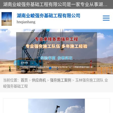
湖南业峻强夯基础工程有限公司是一家专业从事湖南强夯基础工程、强夯机租赁，地基处理的施工单位。业务覆盖：湖南、广东，江西等地。可承接1000KN.m-25000KN.m强夯（置换）工程。公司创始人是国内较早期从事强夯施工的建设者，经过多年的一步一个脚印的发展，在行业内具有较高的度和良好的口碑。
湖南业峻强夯基础工程有限公司
hnqianhang
强夯施工案例
强夯机租赁
强夯施工工程
强夯施工队伍
强夯队伍
当前位置：
首页
>
供应商机
>
强夯施工案例
> 玉林强夯施工团队 业
峻强夯基础工程