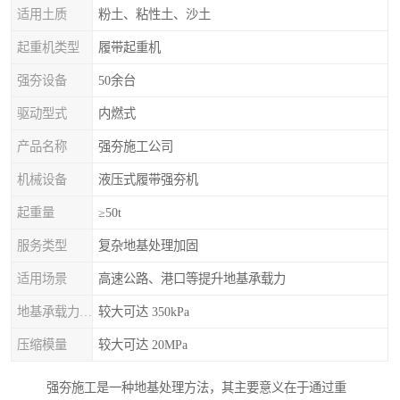
适用土质
粉土、粘性土、沙土
起重机类型
履带起重机
强夯设备
50余台
驱动型式
内燃式
产品名称
强夯施工公司
机械设备
液压式履带强夯机
起重量
≥50t
服务类型
复杂地基处理加固
适用场景
高速公路、港口等提升地基承载力
地基承载力特征值
较大可达 350kPa
压缩模量
较大可达 20MPa
强夯施工是一种地基处理方法，其主要意义在于通过重