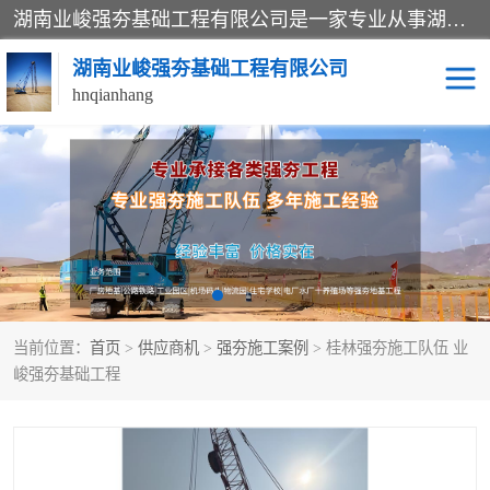
湖南业峻强夯基础工程有限公司是一家专业从事湖南强夯基础工程、强夯机租赁，地基处理的施工单位。业务覆盖：湖南、广东，江西等地。可承接1000KN.m-25000KN.m强夯（置换）工程。公司创始人是国内较早期从事强夯施工的建设者，经过多年的一步一个脚印的发展，在行业内具有较高的度和良好的口碑。
湖南业峻强夯基础工程有限公司
hnqianhang
强夯施工案例
强夯机租赁
强夯施工工程
强夯施工队伍
强夯队伍
当前位置：
首页
>
供应商机
>
强夯施工案例
> 桂林强夯施工队伍 业
峻强夯基础工程