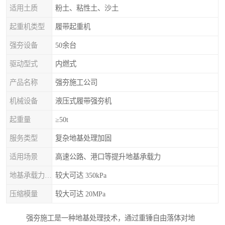
适用土质
粉土、粘性土、沙土
起重机类型
履带起重机
强夯设备
50余台
驱动型式
内燃式
产品名称
强夯施工公司
机械设备
液压式履带强夯机
起重量
≥50t
服务类型
复杂地基处理加固
适用场景
高速公路、港口等提升地基承载力
地基承载力特征值
较大可达 350kPa
压缩模量
较大可达 20MPa
强夯施工是一种地基处理技术，通过重锤自由落体对地