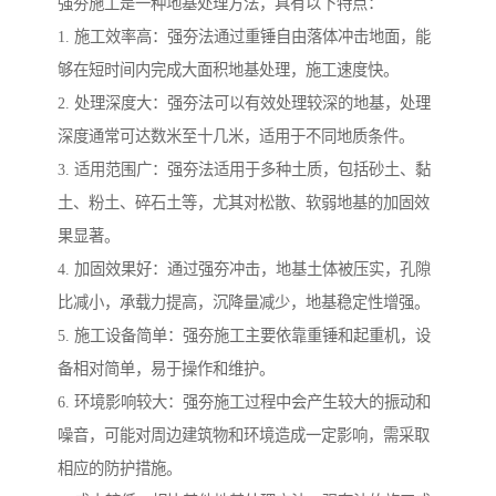
强夯施工是一种地基处理方法，具有以下特点：
1. 施工效率高：强夯法通过重锤自由落体冲击地面，能
够在短时间内完成大面积地基处理，施工速度快。
2. 处理深度大：强夯法可以有效处理较深的地基，处理
深度通常可达数米至十几米，适用于不同地质条件。
3. 适用范围广：强夯法适用于多种土质，包括砂土、黏
土、粉土、碎石土等，尤其对松散、软弱地基的加固效
果显著。
4. 加固效果好：通过强夯冲击，地基土体被压实，孔隙
比减小，承载力提高，沉降量减少，地基稳定性增强。
5. 施工设备简单：强夯施工主要依靠重锤和起重机，设
备相对简单，易于操作和维护。
6. 环境影响较大：强夯施工过程中会产生较大的振动和
噪音，可能对周边建筑物和环境造成一定影响，需采取
相应的防护措施。