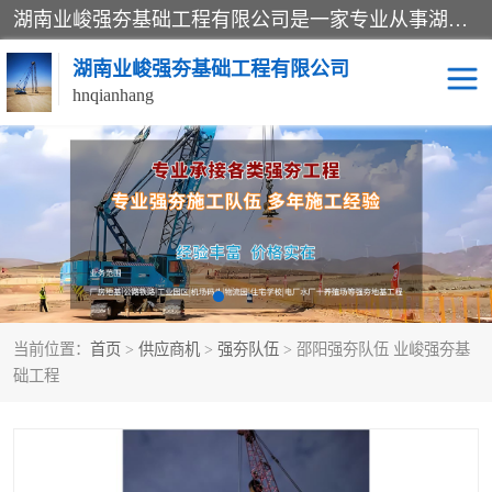
湖南业峻强夯基础工程有限公司是一家专业从事湖南强夯基础工程、强夯机租赁，地基处理的施工单位。业务覆盖：湖南、广东，江西等地。可承接1000KN.m-25000KN.m强夯（置换）工程。公司创始人是国内较早期从事强夯施工的建设者，经过多年的一步一个脚印的发展，在行业内具有较高的度和良好的口碑。
湖南业峻强夯基础工程有限公司
hnqianhang
强夯施工案例
强夯机租赁
强夯施工工程
强夯施工队伍
强夯队伍
当前位置：
首页
>
供应商机
>
强夯队伍
> 邵阳强夯队伍 业峻强夯基
础工程