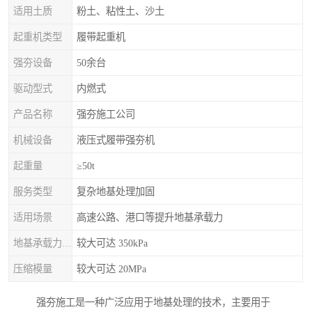
适用土质
粉土、粘性土、沙土
起重机类型
履带起重机
强夯设备
50余台
驱动型式
内燃式
产品名称
强夯施工公司
机械设备
液压式履带强夯机
起重量
≥50t
服务类型
复杂地基处理加固
适用场景
高速公路、港口等提升地基承载力
地基承载力特征值
较大可达 350kPa
压缩模量
较大可达 20MPa
强夯施工是一种广泛应用于地基处理的技术，主要用于