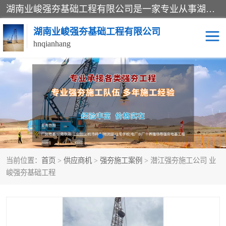
湖南业峻强夯基础工程有限公司是一家专业从事湖南强夯基础工程、强夯机租赁，地基处理的施工单位。业务覆盖：湖南、广东，江西等地。可承接1000KN.m-25000KN.m强夯（置换）工程。公司创始人是国内较早期从事强夯施工的建设者，经过多年的一步一个脚印的发展，在行业内具有较高的度和良好的口碑。
湖南业峻强夯基础工程有限公司
hnqianhang
强夯施工案例
强夯机租赁
强夯施工工程
强夯施工队伍
强夯队伍
当前位置：
首页
>
供应商机
>
强夯施工案例
> 潜江强夯施工公司 业
峻强夯基础工程