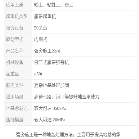
适用土质
粉土、粘性土、沙土
起重机类型
履带起重机
强夯设备
50余台
驱动型式
内燃式
产品名称
强夯施工公司
机械设备
液压式履带强夯机
起重量
≥50t
服务类型
复杂地基处理加固
适用场景
高速公路、港口等提升地基承载力
地基承载力特征值
较大可达 350kPa
压缩模量
较大可达 20MPa
强夯施工是一种地基处理方法，主要用于提高地基的承