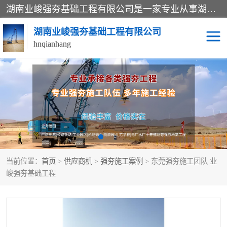
湖南业峻强夯基础工程有限公司是一家专业从事湖南强夯基础工程、强夯机租赁，地基处理的施工单位。业务覆盖：湖南、广东，江西等地。可承接1000KN.m-25000KN.m强夯（置换）工程。公司创始人是国内较早期从事强夯施工的建设者，经过多年的一步一个脚印的发展，在行业内具有较高的度和良好的口碑。
湖南业峻强夯基础工程有限公司
hnqianhang
强夯施工案例
强夯机租赁
强夯施工工程
强夯施工队伍
强夯队伍
当前位置：
首页
>
供应商机
>
强夯施工案例
> 东莞强夯施工团队 业
峻强夯基础工程