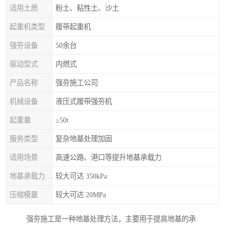
适用土质
粉土、粘性土、沙土
起重机类型
履带起重机
强夯设备
50余台
驱动型式
内燃式
产品名称
强夯施工公司
机械设备
液压式履带强夯机
起重量
≥50t
服务类型
复杂地基处理加固
适用场景
高速公路、港口等提升地基承载力
地基承载力特征值
较大可达 350kPa
压缩模量
较大可达 20MPa
强夯施工是一种地基处理方法，主要用于提高地基的承