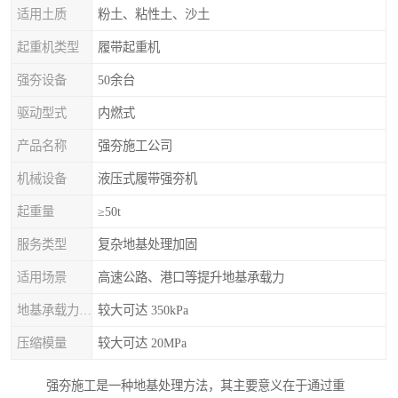
适用土质
粉土、粘性土、沙土
起重机类型
履带起重机
强夯设备
50余台
驱动型式
内燃式
产品名称
强夯施工公司
机械设备
液压式履带强夯机
起重量
≥50t
服务类型
复杂地基处理加固
适用场景
高速公路、港口等提升地基承载力
地基承载力特征值
较大可达 350kPa
压缩模量
较大可达 20MPa
强夯施工是一种地基处理方法，其主要意义在于通过重