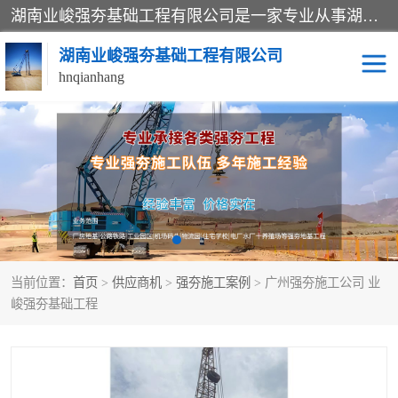
湖南业峻强夯基础工程有限公司是一家专业从事湖南强夯基础工程、强夯机租赁，地基处理的施工单位。业务覆盖：湖南、广东，江西等地。可承接1000KN.m-25000KN.m强夯（置换）工程。公司创始人是国内较早期从事强夯施工的建设者，经过多年的一步一个脚印的发展，在行业内具有较高的度和良好的口碑。
湖南业峻强夯基础工程有限公司
hnqianhang
强夯施工案例
强夯机租赁
强夯施工工程
强夯施工队伍
强夯队伍
当前位置：
首页
>
供应商机
>
强夯施工案例
> 广州强夯施工公司 业
峻强夯基础工程