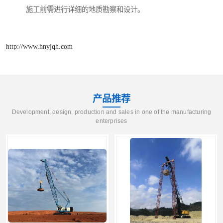
施工前需进行详细的地质勘察和设计。
http://www.hnyjqh.com
产品推荐
Development, design, production and sales in one of the manufacturing
enterprises