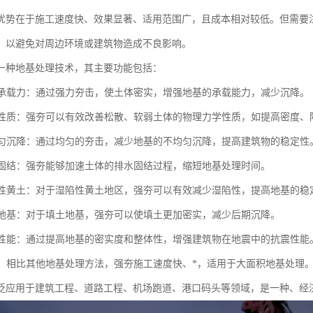
优势在于施工速度快、效果显著、适用范围广，且成本相对较低。但需要
，以避免对周边环境或建筑物造成不良影响。
一种地基处理技术，其主要功能包括：
地基承载力：通过强力夯击，使土体密实，增强地基的承载能力，减少沉降。
土体性质：强夯可以有效改善松散、软弱土体的物理力学性质，如提高密度
不均匀沉降：通过均匀的夯击，减少地基的不均匀沉降，提高建筑物的稳定性
地基固结：强夯能够加速土体的排水固结过程，缩短地基处理时间。
湿陷性黄土：对于湿陷性黄土地区，强夯可以有效减少湿陷性，提高地基的稳
填土地基：对于填土地基，强夯可以使填土更加密实，减少后期沉降。
抗震性能：通过提高地基的密实度和整体性，增强建筑物在地震中的抗震性能
成本：相比其他地基处理方法，强夯施工速度快、*，适用于大面积地基处理
泛应用于建筑工程、道路工程、机场跑道、港口码头等领域，是一种、经