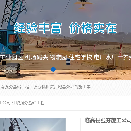
湖南业峻强夯基础工程有限公司是一家专业从事湖南强夯基础工程、强夯机租赁，地基处理的施工单位。业务覆盖：湖南、广东，江西等地。可承接1000KN.m-25000KN.m强夯（置换）工程。公司创始人是国内较早期从事强夯施工的建设者，经过多年的一步一个脚印的发展，在行业内具有较高的度和良好的口碑。
工公司 业峻强夯基础工程
临高县强夯施工公司