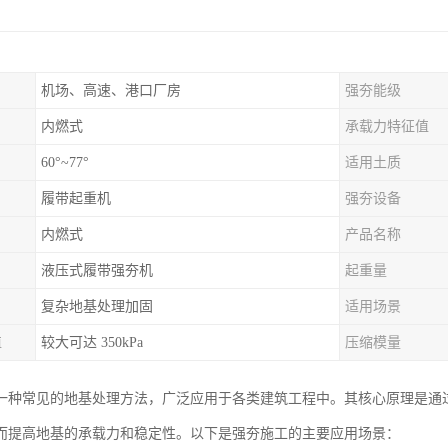
机场、高速、港口厂房
强夯能级
内燃式
承载力特征值
60°~77°
适用土质
履带起重机
强夯设备
内燃式
产品名称
液压式履带强夯机
起重量
复杂地基处理加固
适用场景
值
较大可达 350kPa
压缩模量
一种常见的地基处理方法，广泛应用于各类建筑工程中。其核心原理是通
而提高地基的承载力和稳定性。以下是强夯施工的主要应用场景：