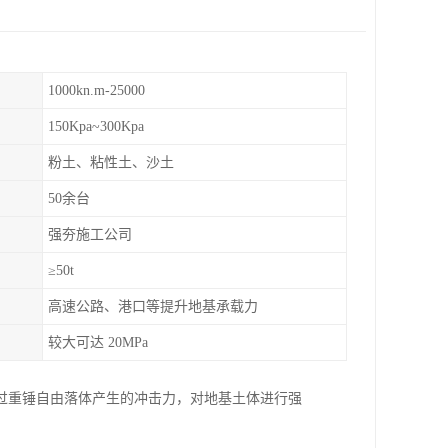
1000kn.m-25000
150Kpa~300Kpa
粉土、粘性土、沙土
50余台
强夯施工公司
≥50t
高速公路、港口等提升地基承载力
较大可达 20MPa
过重锤自由落体产生的冲击力，对地基土体进行强