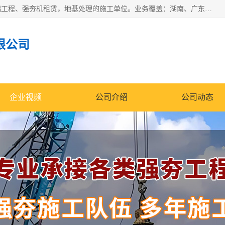
湖南业峻强夯基础工程有限公司是一家专业从事湖南强夯基础工程、强夯机租赁，地基处理的施工单位。业务覆盖：湖南、广东，江西等地。可承接1000KN.m-25000KN.m强夯（置换）工程。公司创始人是国内较早期从事强夯施工的建设者，经过多年的一步一个脚印的发展，在行业内具有较高的度和良好的口碑。
限公司
企业视频
公司介绍
公司动态