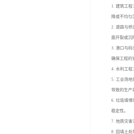
1. 建筑
降或不均匀
2. 道路
面开裂或沉
3. 港口
确保工程的
4. 水利
5. 工业
导致的生产
6. 垃圾
稳定性。
7. 地质
8. 回填