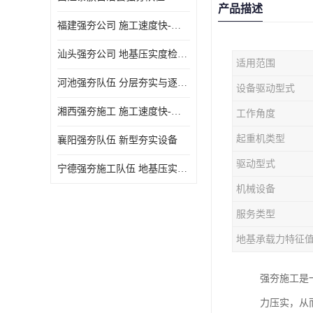
产品描述
福建强夯公司 施工速度快-施耐用性强
汕头强夯公司 地基压实度检测方法与标准
适用范围
河池强夯队伍 分层夯实与逐层检测技术
设备驱动型式
湘西强夯施工 施工速度快-施耐用性强
工作角度
起重机类型
襄阳强夯队伍 新型夯实设备
驱动型式
宁德强夯施工队伍 地基压实度检测方法与标准
机械设备
服务类型
地基承载力特征
强夯施工是
力压实，从