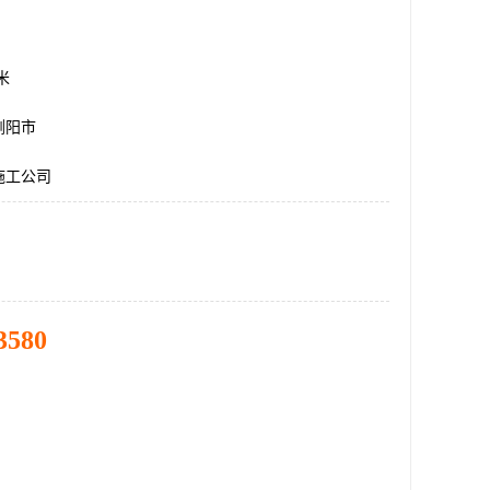
方米
浏阳市
施工公司
3580