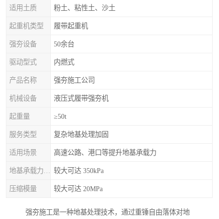
适用土质
粉土、粘性土、沙土
起重机类型
履带起重机
强夯设备
50余台
驱动型式
内燃式
产品名称
强夯施工公司
机械设备
液压式履带强夯机
起重量
≥50t
服务类型
复杂地基处理加固
适用场景
高速公路、港口等提升地基承载力
地基承载力特征值
较大可达 350kPa
压缩模量
较大可达 20MPa
强夯施工是一种地基处理技术，通过重锤自由落体对地