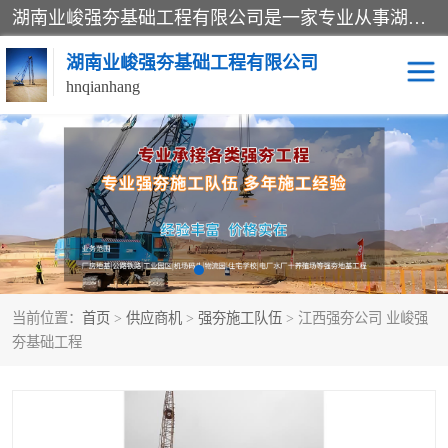
湖南业峻强夯基础工程有限公司是一家专业从事湖南强夯基础工程、强夯机租赁，地基处理的施工单位。业务覆盖：湖南、广东，江西等地。可承接1000KN.m-25000KN.m强夯（置换）工程。公司创始人是国内较早期从事强夯施工的建设者，经过多年的一步一个脚印的发展，在行业内具有较高的度和良好的口碑。
湖南业峻强夯基础工程有限公司
hnqianhang
强夯施工案例
强夯机租赁
强夯施工工程
强夯施工队伍
强夯队伍
当前位置：
首页
>
供应商机
>
强夯施工队伍
> 江西强夯公司 业峻强
夯基础工程