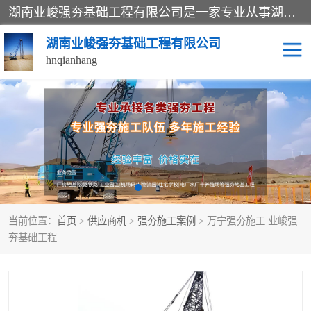
湖南业峻强夯基础工程有限公司是一家专业从事湖南强夯基础工程、强夯机租赁，地基处理的施工单位。业务覆盖：湖南、广东，江西等地。可承接1000KN.m-25000KN.m强夯（置换）工程。公司创始人是国内较早期从事强夯施工的建设者，经过多年的一步一个脚印的发展，在行业内具有较高的度和良好的口碑。
湖南业峻强夯基础工程有限公司
hnqianhang
强夯施工案例
强夯机租赁
强夯施工工程
强夯施工队伍
强夯队伍
当前位置：
首页
>
供应商机
>
强夯施工案例
> 万宁强夯施工 业峻强
夯基础工程