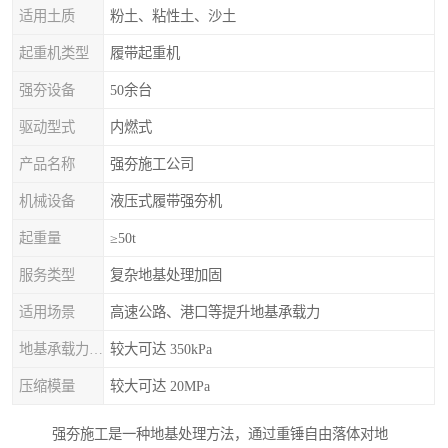
适用土质
粉土、粘性土、沙土
起重机类型
履带起重机
强夯设备
50余台
驱动型式
内燃式
产品名称
强夯施工公司
机械设备
液压式履带强夯机
起重量
≥50t
服务类型
复杂地基处理加固
适用场景
高速公路、港口等提升地基承载力
地基承载力特征值
较大可达 350kPa
压缩模量
较大可达 20MPa
强夯施工是一种地基处理方法，通过重锤自由落体对地