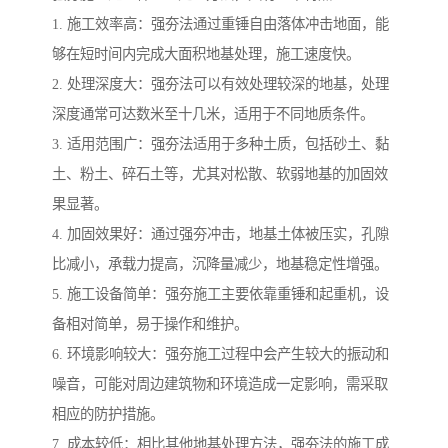
1. 施工效率高：强夯法通过重锤自由落体冲击地面，能
够在短时间内完成大面积地基处理，施工速度快。
2. 处理深度大：强夯法可以有效处理较深的地基，处理
深度通常可达数米至十几米，适用于不同地质条件。
3. 适用范围广：强夯法适用于多种土质，包括砂土、黏
土、粉土、碎石土等，尤其对松散、软弱地基的加固效
果显著。
4. 加固效果好：通过强夯冲击，地基土体被压实，孔隙
比减小，承载力提高，沉降量减少，地基稳定性增强。
5. 施工设备简单：强夯施工主要依靠重锤和起重机，设
备相对简单，易于操作和维护。
6. 环境影响较大：强夯施工过程中会产生较大的振动和
噪音，可能对周边建筑物和环境造成一定影响，需采取
相应的防护措施。
7. 成本较低：相比其他地基处理方法，强夯法的施工成