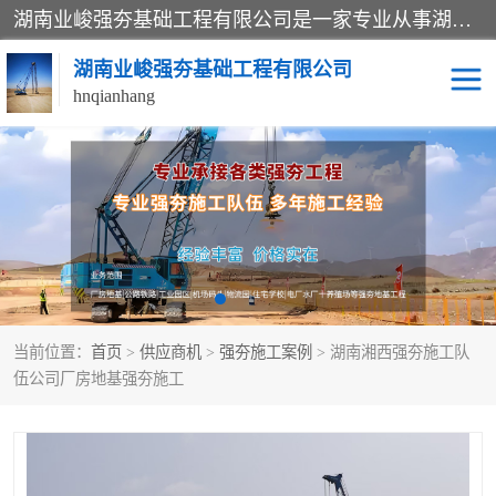
湖南业峻强夯基础工程有限公司是一家专业从事湖南强夯基础工程、强夯机租赁，地基处理的施工单位。业务覆盖：湖南、广东，江西等地。可承接1000KN.m-25000KN.m强夯（置换）工程。公司创始人是国内较早期从事强夯施工的建设者，经过多年的一步一个脚印的发展，在行业内具有较高的度和良好的口碑。
湖南业峻强夯基础工程有限公司
hnqianhang
强夯施工案例
强夯机租赁
强夯施工工程
强夯施工队伍
强夯队伍
当前位置：
首页
>
供应商机
>
强夯施工案例
> 湖南湘西强夯施工队
伍公司厂房地基强夯施工