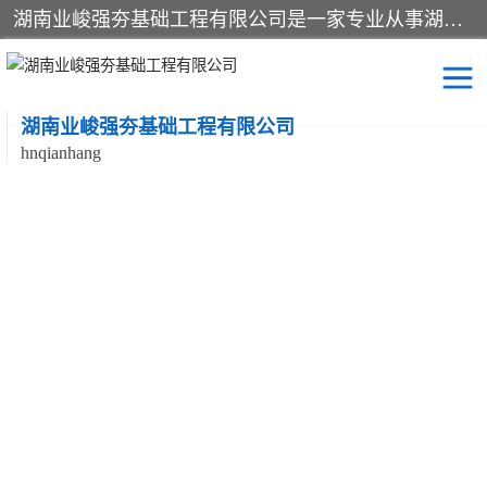
湖南业峻强夯基础工程有限公司是一家专业从事湖南强夯基础工程、强夯机租赁，地基处理的施工单位。业务覆盖：湖南、广东，江西等地。可承接1000KN.m-25000KN.m强夯（置换）工程。公司创始人是国内较早期从事强夯施工的建设者，经过多年的一步一个脚印的发展，在行业内具有较高的度和良好的口碑。
湖南业峻强夯基础工程有限公司
hnqianhang