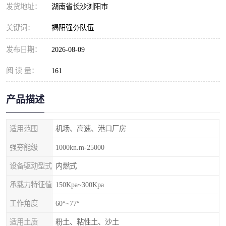
发货地址：
湖南省长沙浏阳市
关键词：
揭阳强夯队伍
发布日期：
2026-08-09
阅 读 量：
161
产品描述
适用范围
机场、高速、港口厂房
强夯能级
1000kn.m-25000
设备驱动型式
内燃式
承载力特征值
150Kpa~300Kpa
工作角度
60°~77°
适用土质
粉土、粘性土、沙土