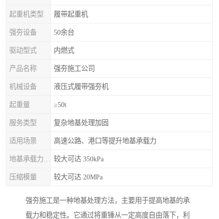
起重机类型
履带起重机
强夯设备
50余台
驱动型式
内燃式
产品名称
强夯施工公司
机械设备
液压式履带强夯机
起重量
≥50t
服务类型
复杂地基处理加固
适用场景
高速公路、港口等提升地基承载力
地基承载力特征值
较大可达 350kPa
压缩模量
较大可达 20MPa
强夯施工是一种地基处理方法，主要用于提高地基的承
载力和稳定性。它通过将重锤从一定高度自由落下，利