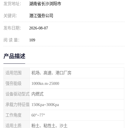
发货地址：
湖南省长沙浏阳市
关键词：
潜江强夯公司
发布日期：
2026-08-07
阅 读 量：
109
产品描述
适用范围
机场、高速、港口厂房
强夯能级
1000kn.m-25000
设备驱动型式
内燃式
承载力特征值
150Kpa~300Kpa
工作角度
60°~77°
适用土质
粉土、粘性土、沙土