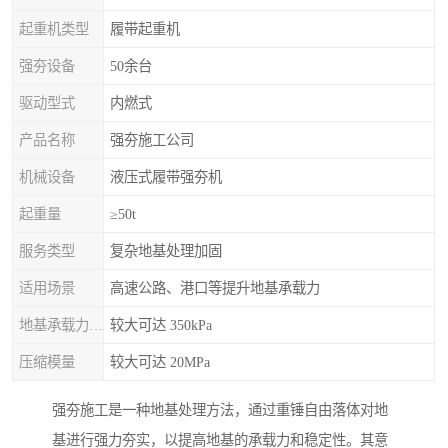
起重机类型
履带起重机
强夯设备
50余台
驱动型式
内燃式
产品名称
强夯施工公司
机械设备
液压式履带强夯机
起重量
≥50t
服务类型
复杂地基处理加固
适用场景
高速公路、港口等提升地基承载力
地基承载力特征值
较大可达 350kPa
压缩模量
较大可达 20MPa
强夯施工是一种地基处理方法，通过重锤自由落体对地
基进行强力夯实，以提高地基的承载力和稳定性。其意