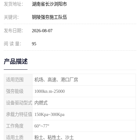
发货地址：
湖南省长沙浏阳市
关键词：
铜陵强夯施工队伍
发布日期：
2026-08-07
阅 读 量：
95
产品描述
适用范围
机场、高速、港口厂房
强夯能级
1000kn.m-25000
设备驱动型式
内燃式
承载力特征值
150Kpa~300Kpa
工作角度
60°~77°
适用土质
粉土、粘性土、沙土