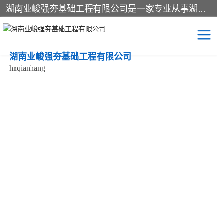
湖南业峻强夯基础工程有限公司是一家专业从事湖南强夯基础工程、强夯机租赁，地基处理的施工单位。业务覆盖：湖南、广东，江西等地。可承接1000KN.m-25000KN.m强夯（置换）工程。公司创始人是国内较早期从事强夯施工的建设者，经过多年的一步一个脚印的发展，在行业内具有较高的度和良好的口碑。
湖南业峻强夯基础工程有限公司
hnqianhang