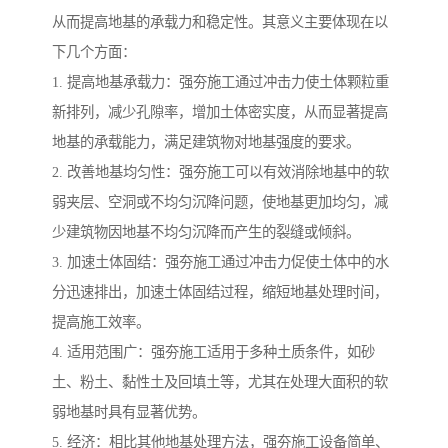
从而提高地基的承载力和稳定性。其意义主要体现在以
下几个方面：
1. 提高地基承载力：强夯施工通过冲击力使土体颗粒重
新排列，减少孔隙率，增加土体密实度，从而显著提高
地基的承载能力，满足建筑物对地基强度的要求。
2. 改善地基均匀性：强夯施工可以有效消除地基中的软
弱夹层、空洞或不均匀沉降问题，使地基更加均匀，减
少建筑物因地基不均匀沉降而产生的裂缝或倾斜。
3. 加速土体固结：强夯施工通过冲击力促使土体中的水
分迅速排出，加速土体固结过程，缩短地基处理时间，
提高施工效率。
4. 适用范围广：强夯施工适用于多种土质条件，如砂
土、粉土、黏性土及回填土等，尤其在处理大面积的软
弱地基时具有显著优势。
5. 经济：相比其他地基处理方法，强夯施工设备简单、