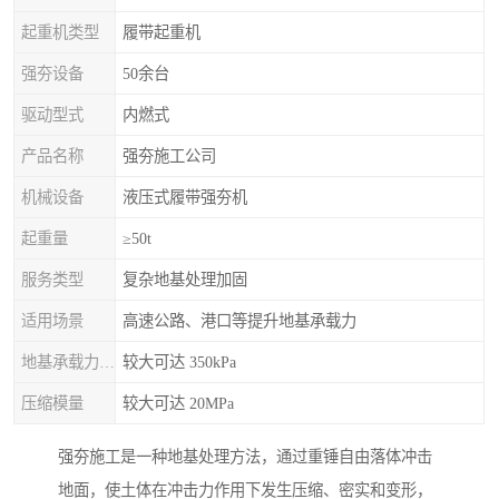
起重机类型
履带起重机
强夯设备
50余台
驱动型式
内燃式
产品名称
强夯施工公司
机械设备
液压式履带强夯机
起重量
≥50t
服务类型
复杂地基处理加固
适用场景
高速公路、港口等提升地基承载力
地基承载力特征值
较大可达 350kPa
压缩模量
较大可达 20MPa
强夯施工是一种地基处理方法，通过重锤自由落体冲击
地面，使土体在冲击力作用下发生压缩、密实和变形，