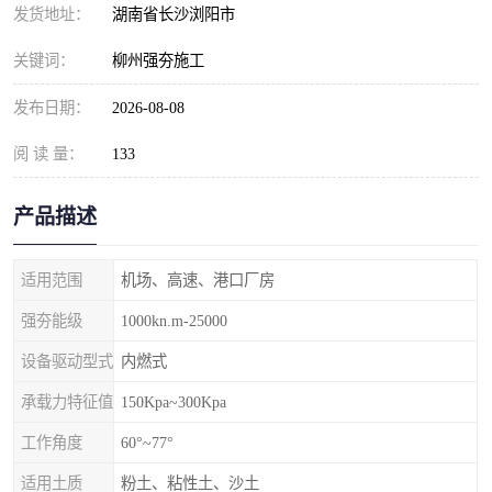
发货地址：
湖南省长沙浏阳市
关键词：
柳州强夯施工
发布日期：
2026-08-08
阅 读 量：
133
产品描述
适用范围
机场、高速、港口厂房
强夯能级
1000kn.m-25000
设备驱动型式
内燃式
承载力特征值
150Kpa~300Kpa
工作角度
60°~77°
适用土质
粉土、粘性土、沙土