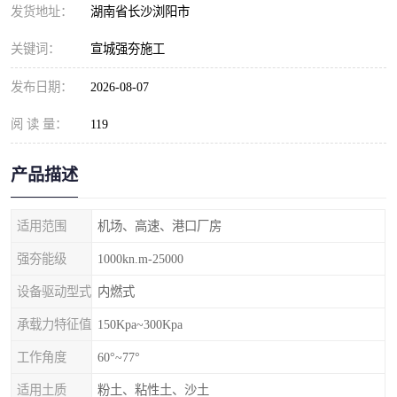
发货地址：
湖南省长沙浏阳市
关键词：
宣城强夯施工
发布日期：
2026-08-07
阅 读 量：
119
产品描述
适用范围
机场、高速、港口厂房
强夯能级
1000kn.m-25000
设备驱动型式
内燃式
承载力特征值
150Kpa~300Kpa
工作角度
60°~77°
适用土质
粉土、粘性土、沙土