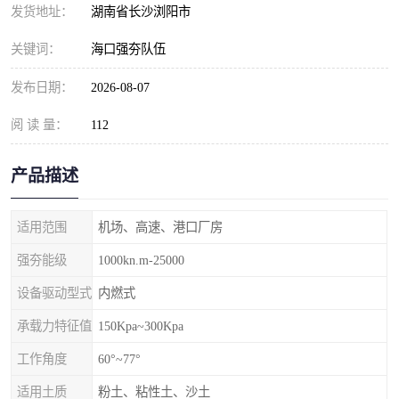
发货地址：
湖南省长沙浏阳市
关键词：
海口强夯队伍
发布日期：
2026-08-07
阅 读 量：
112
产品描述
适用范围
机场、高速、港口厂房
强夯能级
1000kn.m-25000
设备驱动型式
内燃式
承载力特征值
150Kpa~300Kpa
工作角度
60°~77°
适用土质
粉土、粘性土、沙土