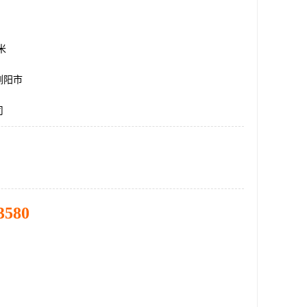
方米
浏阳市
司
3580