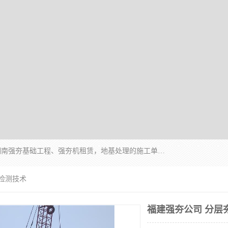
湖南业峻强夯基础工程有限公司是一家专业从事湖南强夯基础工程、强夯机租赁，地基处理的施工单位。业务覆盖：湖南、广东，江西等地。可承接1000KN.m-25000KN.m强夯（置换）工程。公司创始人是国内较早期从事强夯施工的建设者，经过多年的一步一个脚印的发展，在行业内具有较高的度和良好的口碑。
层检测技术
福建强夯公司 分层