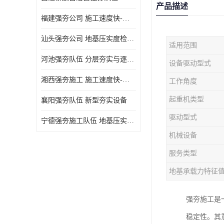
产品描述
福建强夯公司 施工速度快-施耐用性强
汕头强夯公司 地基压实度检测方法与标准
适用范围
河池强夯队伍 分层夯实与逐层检测技术
设备驱动型式
湘西强夯施工 施工速度快-施耐用性强
工作角度
起重机类型
襄阳强夯队伍 新型夯实设备
驱动型式
宁德强夯施工队伍 地基压实度检测方法与标准
机械设备
服务类型
地基承载力特征
强夯施工是
稳定性。其