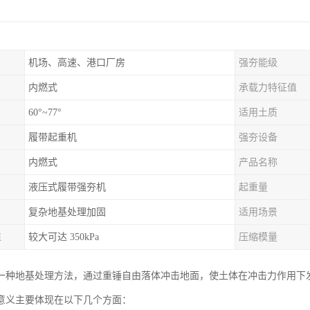
机场、高速、港口厂房
强夯能级
内燃式
承载力特征值
60°~77°
适用土质
履带起重机
强夯设备
内燃式
产品名称
液压式履带强夯机
起重量
复杂地基处理加固
适用场景
值
较大可达 350kPa
压缩模量
一种地基处理方法，通过重锤自由落体冲击地面，使土体在冲击力作用下
意义主要体现在以下几个方面：