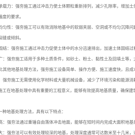
地基承载力：强夯施工通过冲击力使土体颗粒重新排列，减少孔隙率，增加
强度的要求。
地基均匀性：强夯施工可以有效消除地基中的软弱夹层、空洞或不均匀沉降
裂缝或倾斜。
土体固结：强夯施工通过冲击力促使土体中的水分迅速排出，加速土体固结
范围广：强夯施工适用于多种土质条件，如砂土、粉土、黏性土及回填土等
：相比其他地基处理方法，强夯施工设备简单、操作方便、施工速度快，且
节能：强夯施工无需使用化学材料或大量机械设备，减少了环境污染和能源
施工在地基处理中具有重要的工程意义，能够有效提高地基质量，确保建
一种地基处理方法，具有以下特点：
效率高：强夯法通过重锤自由落体冲击地面，能够在短时间内完成大面积地
深度大：强夯法可以有效处理较深的地基，处理深度通常可达数米至十几米