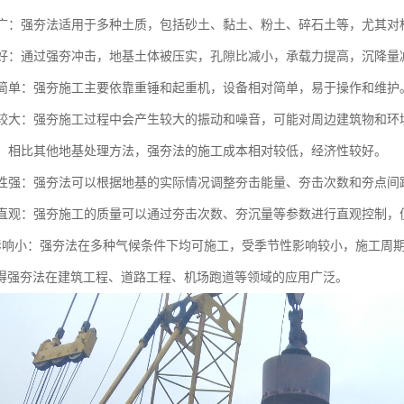
范围广：强夯法适用于多种土质，包括砂土、黏土、粉土、碎石土等，尤其
效果好：通过强夯冲击，地基土体被压实，孔隙比减小，承载力提高，沉降
设备简单：强夯施工主要依靠重锤和起重机，设备相对简单，易于操作和维护
影响较大：强夯施工过程中会产生较大的振动和噪音，可能对周边建筑物和
较低：相比其他地基处理方法，强夯法的施工成本相对较低，经济性较好。
灵活性强：强夯法可以根据地基的实际情况调整夯击能量、夯击次数和夯点
控制直观：强夯施工的质量可以通过夯击次数、夯沉量等参数进行直观控制
节性影响小：强夯法在多种气候条件下均可施工，受季节性影响较小，施工周
得强夯法在建筑工程、道路工程、机场跑道等领域的应用广泛。