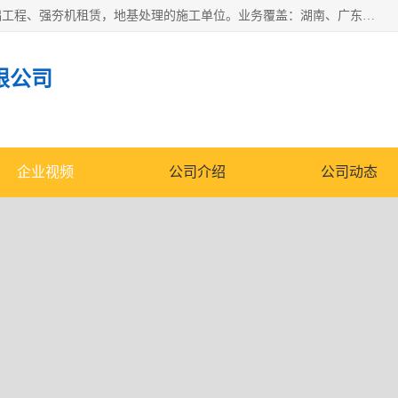
湖南业峻强夯基础工程有限公司是一家专业从事湖南强夯基础工程、强夯机租赁，地基处理的施工单位。业务覆盖：湖南、广东，江西等地。可承接1000KN.m-25000KN.m强夯（置换）工程。公司创始人是国内较早期从事强夯施工的建设者，经过多年的一步一个脚印的发展，在行业内具有较高的度和良好的口碑。
限公司
企业视频
公司介绍
公司动态