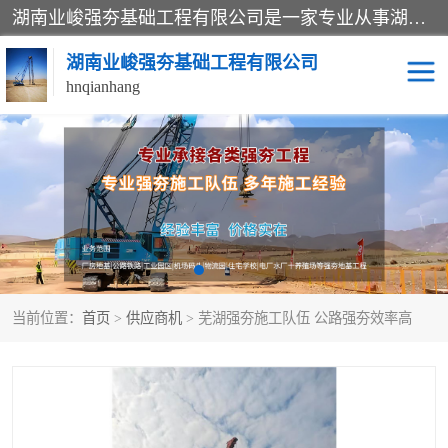
湖南业峻强夯基础工程有限公司是一家专业从事湖南强夯基础工程、强夯机租赁，地基处理的施工单位。业务覆盖：湖南、广东，江西等地。可承接1000KN.m-25000KN.m强夯（置换）工程。公司创始人是国内较早期从事强夯施工的建设者，经过多年的一步一个脚印的发展，在行业内具有较高的度和良好的口碑。
湖南业峻强夯基础工程有限公司
hnqianhang
强夯施工案例
强夯机租赁
强夯施工工程
强夯施工队伍
强夯队伍
当前位置：
首页
>
供应商机
> 芜湖强夯施工队伍 公路强夯效率高