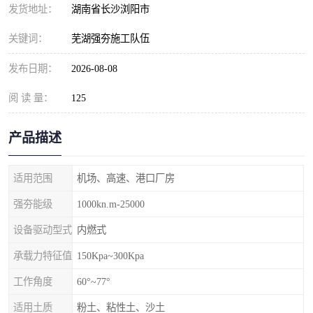
发货地址：
湖南省长沙浏阳市
关键词：
芜湖强夯施工队伍
发布日期：
2026-08-08
阅 读 量：
125
产品描述
适用范围
机场、高速、港口厂房
强夯能级
1000kn.m-25000
设备驱动型式
内燃式
承载力特征值
150Kpa~300Kpa
工作角度
60°~77°
适用土质
粉土、粘性土、沙土