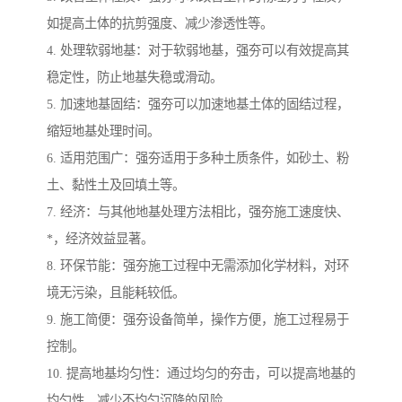
如提高土体的抗剪强度、减少渗透性等。
4. 处理软弱地基：对于软弱地基，强夯可以有效提高其
稳定性，防止地基失稳或滑动。
5. 加速地基固结：强夯可以加速地基土体的固结过程，
缩短地基处理时间。
6. 适用范围广：强夯适用于多种土质条件，如砂土、粉
土、黏性土及回填土等。
7. 经济：与其他地基处理方法相比，强夯施工速度快、
*，经济效益显著。
8. 环保节能：强夯施工过程中无需添加化学材料，对环
境无污染，且能耗较低。
9. 施工简便：强夯设备简单，操作方便，施工过程易于
控制。
10. 提高地基均匀性：通过均匀的夯击，可以提高地基的
均匀性，减少不均匀沉降的风险。