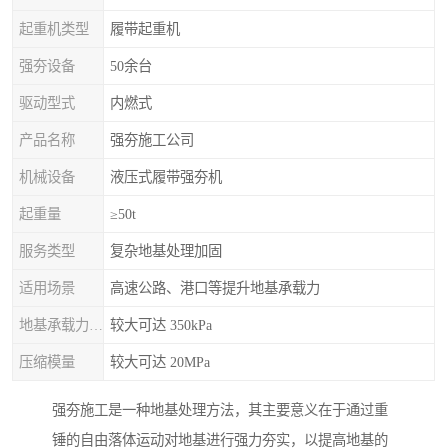
起重机类型
履带起重机
强夯设备
50余台
驱动型式
内燃式
产品名称
强夯施工公司
机械设备
液压式履带强夯机
起重量
≥50t
服务类型
复杂地基处理加固
适用场景
高速公路、港口等提升地基承载力
地基承载力特征值
较大可达 350kPa
压缩模量
较大可达 20MPa
强夯施工是一种地基处理方法，其主要意义在于通过重
锤的自由落体运动对地基进行强力夯实，以提高地基的