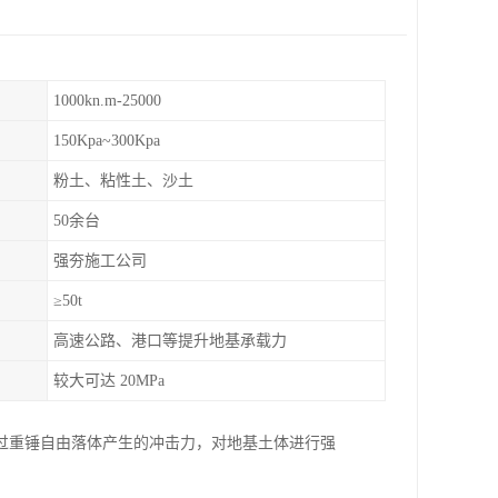
1000kn.m-25000
150Kpa~300Kpa
粉土、粘性土、沙土
50余台
强夯施工公司
≥50t
高速公路、港口等提升地基承载力
较大可达 20MPa
过重锤自由落体产生的冲击力，对地基土体进行强