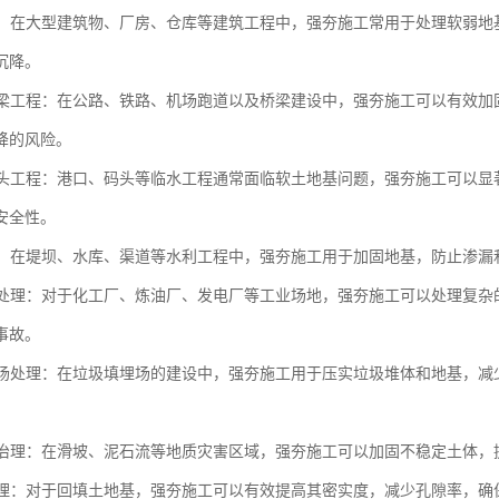
工程：在大型建筑物、厂房、仓库等建筑工程中，强夯施工常用于处理软弱
沉降。
与桥梁工程：在公路、铁路、机场跑道以及桥梁建设中，强夯施工可以有效
降的风险。
与码头工程：港口、码头等临水工程通常面临软土地基问题，强夯施工可以
安全性。
工程：在堤坝、水库、渠道等水利工程中，强夯施工用于加固地基，防止渗
场地处理：对于化工厂、炼油厂、发电厂等工业场地，强夯施工可以处理复
事故。
填埋场处理：在垃圾填埋场的建设中，强夯施工用于压实垃圾堆体和地基，
灾害治理：在滑坡、泥石流等地质灾害区域，强夯施工可以加固不稳定土体
土处理：对于回填土地基，强夯施工可以有效提高其密实度，减少孔隙率，