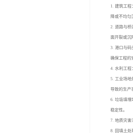
1. 建筑
降或不均匀
2. 道路
面开裂或沉
3. 港口
确保工程的
4. 水利
5. 工业
导致的生产
6. 垃圾
稳定性。
7. 地质
8. 回填