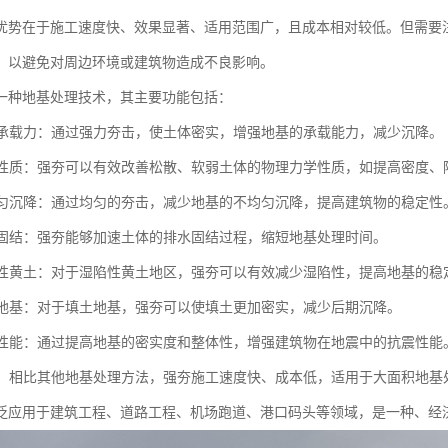
优势在于施工速度快、效果显著、适用范围广，且成本相对较低。但需要
，以避免对周边环境或建筑物造成不良影响。
一种地基处理技术，其主要功能包括：
地基承载力：通过强力夯击，使土体密实，增强地基的承载能力，减少沉降。
土体性质：强夯可以有效改善松散、软弱土体的物理力学性质，如提高密度
不均匀沉降：通过均匀的夯击，减少地基的不均匀沉降，提高建筑物的稳定性
地基固结：强夯能够加速土体的排水固结过程，缩短地基处理时间。
湿陷性黄土：对于湿陷性黄土地区，强夯可以有效减少湿陷性，提高地基的稳
填土地基：对于填土地基，强夯可以使填土更加密实，减少后期沉降。
抗震性能：通过提高地基的密实度和整体性，增强建筑物在地震中的抗震性能
成本：相比其他地基处理方法，强夯施工速度快、成本低，适用于大面积地基
泛应用于建筑工程、道路工程、机场跑道、港口码头等领域，是一种、经