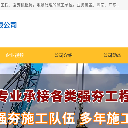
湖南业峻强夯基础工程有限公司是一家专业从事湖南强夯基础工程、强夯机租赁，地基处理的施工单位。业务覆盖：湖南、广东，江西等地。可承接1000KN.m-25000KN.m强夯（置换）工程。公司创始人是国内较早期从事强夯施工的建设者，经过多年的一步一个脚印的发展，在行业内具有较高的度和良好的口碑。
限公司
企业视频
公司介绍
公司动态