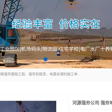
湖南业峻强夯基础工程有限公司是一家专业从事湖南强夯基础工程、强夯机租赁，地基处理的施工单位。业务覆盖：湖南、广东，江西等地。可承接1000KN.m-25000KN.m强夯（置换）工程。公司创始人是国内较早期从事强夯施工的建设者，经过多年的一步一个脚印的发展，在行业内具有较高的度和良好的口碑。
河源强夯公司 强夯