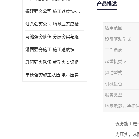
产品描述
福建强夯公司 施工速度快-施耐用性强
汕头强夯公司 地基压实度检测方法与标准
适用范围
河池强夯队伍 分层夯实与逐层检测技术
设备驱动型式
湘西强夯施工 施工速度快-施耐用性强
工作角度
起重机类型
襄阳强夯队伍 新型夯实设备
驱动型式
宁德强夯施工队伍 地基压实度检测方法与标准
机械设备
服务类型
地基承载力特征
强夯施工是
力压实，从