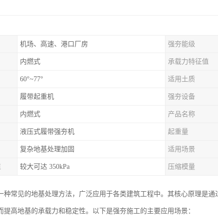
机场、高速、港口厂房
强夯能级
内燃式
承载力特征值
60°~77°
适用土质
履带起重机
强夯设备
内燃式
产品名称
液压式履带强夯机
起重量
复杂地基处理加固
适用场景
值
较大可达 350kPa
压缩模量
一种常见的地基处理方法，广泛应用于各类建筑工程中。其核心原理是通
而提高地基的承载力和稳定性。以下是强夯施工的主要应用场景：