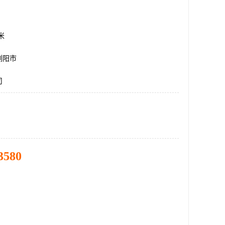
方米
浏阳市
司
3580