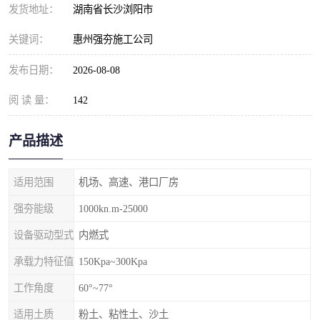
发货地址：
湖南省长沙浏阳市
关键词：
惠州强夯施工公司
发布日期：
2026-08-08
阅 读 量：
142
产品描述
适用范围
机场、高速、港口厂房
强夯能级
1000kn.m-25000
设备驱动型式
内燃式
承载力特征值
150Kpa~300Kpa
工作角度
60°~77°
适用土质
粉土、粘性土、沙土