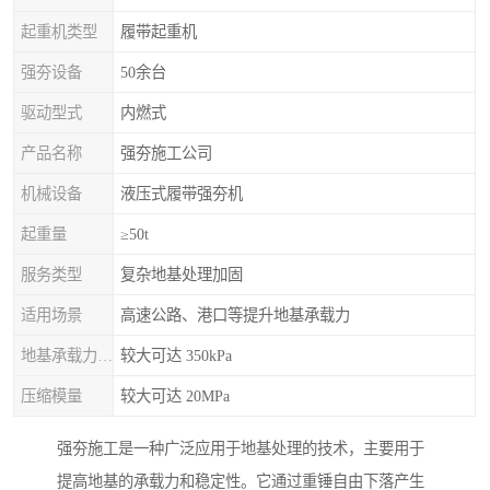
起重机类型
履带起重机
强夯设备
50余台
驱动型式
内燃式
产品名称
强夯施工公司
机械设备
液压式履带强夯机
起重量
≥50t
服务类型
复杂地基处理加固
适用场景
高速公路、港口等提升地基承载力
地基承载力特征值
较大可达 350kPa
压缩模量
较大可达 20MPa
强夯施工是一种广泛应用于地基处理的技术，主要用于
提高地基的承载力和稳定性。它通过重锤自由下落产生