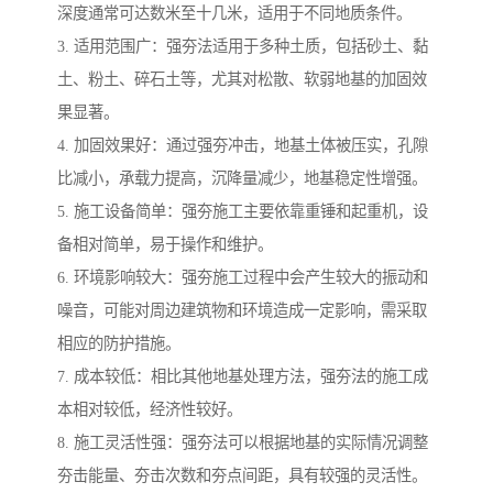
深度通常可达数米至十几米，适用于不同地质条件。
3. 适用范围广：强夯法适用于多种土质，包括砂土、黏
土、粉土、碎石土等，尤其对松散、软弱地基的加固效
果显著。
4. 加固效果好：通过强夯冲击，地基土体被压实，孔隙
比减小，承载力提高，沉降量减少，地基稳定性增强。
5. 施工设备简单：强夯施工主要依靠重锤和起重机，设
备相对简单，易于操作和维护。
6. 环境影响较大：强夯施工过程中会产生较大的振动和
噪音，可能对周边建筑物和环境造成一定影响，需采取
相应的防护措施。
7. 成本较低：相比其他地基处理方法，强夯法的施工成
本相对较低，经济性较好。
8. 施工灵活性强：强夯法可以根据地基的实际情况调整
夯击能量、夯击次数和夯点间距，具有较强的灵活性。