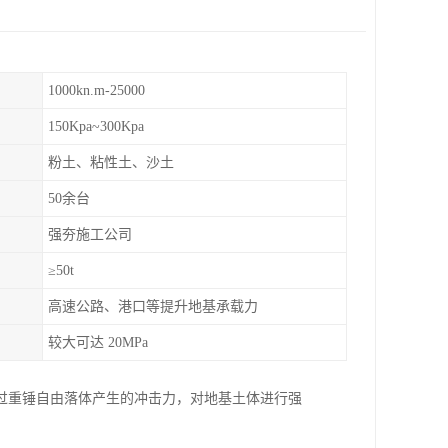
1000kn.m-25000
150Kpa~300Kpa
粉土、粘性土、沙土
50余台
强夯施工公司
≥50t
高速公路、港口等提升地基承载力
较大可达 20MPa
过重锤自由落体产生的冲击力，对地基土体进行强