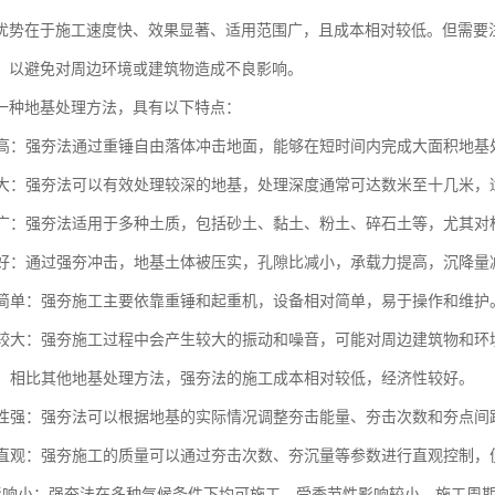
优势在于施工速度快、效果显著、适用范围广，且成本相对较低。但需要
，以避免对周边环境或建筑物造成不良影响。
一种地基处理方法，具有以下特点：
效率高：强夯法通过重锤自由落体冲击地面，能够在短时间内完成大面积地
深度大：强夯法可以有效处理较深的地基，处理深度通常可达数米至十几米
范围广：强夯法适用于多种土质，包括砂土、黏土、粉土、碎石土等，尤其
效果好：通过强夯冲击，地基土体被压实，孔隙比减小，承载力提高，沉降
设备简单：强夯施工主要依靠重锤和起重机，设备相对简单，易于操作和维护
影响较大：强夯施工过程中会产生较大的振动和噪音，可能对周边建筑物和
较低：相比其他地基处理方法，强夯法的施工成本相对较低，经济性较好。
灵活性强：强夯法可以根据地基的实际情况调整夯击能量、夯击次数和夯点
控制直观：强夯施工的质量可以通过夯击次数、夯沉量等参数进行直观控制
节性影响小：强夯法在多种气候条件下均可施工，受季节性影响较小，施工周