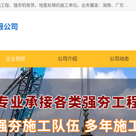
湖南业峻强夯基础工程有限公司是一家专业从事湖南强夯基础工程、强夯机租赁，地基处理的施工单位。业务覆盖：湖南、广东，江西等地。可承接1000KN.m-25000KN.m强夯（置换）工程。公司创始人是国内较早期从事强夯施工的建设者，经过多年的一步一个脚印的发展，在行业内具有较高的度和良好的口碑。
限公司
企业视频
公司介绍
公司动态