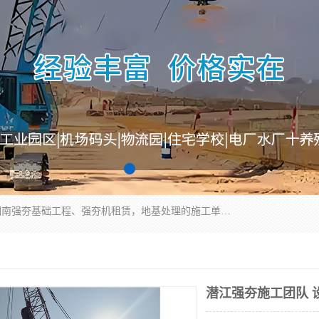
湖南业峻强夯基础工程有限公司是一家专业从事湖南强夯基础工程、强夯机租赁，地基处理的施工单位。业务覆盖：湖南、广东，江西等地。可承接1000KN.m-25000KN.m强夯（置换）工程。公司创始人是国内较早期从事强夯施工的建设者，经过多年的一步一个脚印的发展，在行业内具有较高的度和良好的口碑。
潜江强夯施工团队 