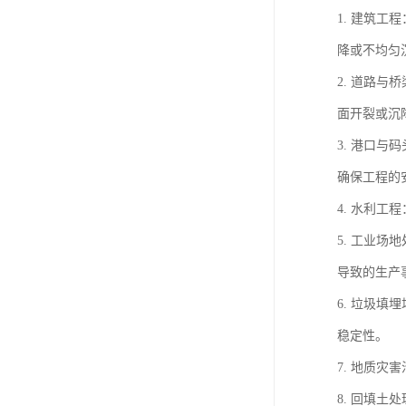
1. 建筑
降或不均匀
2. 道路
面开裂或沉
3. 港口
确保工程的
4. 水利
5. 工业
导致的生产
6. 垃圾
稳定性。
7. 地质
8. 回填