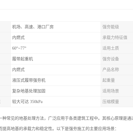
机场、高速、港口厂房
强夯能级
内燃式
承载力特征值
60°~77°
适用土质
履带起重机
强夯设备
内燃式
产品名称
液压式履带强夯机
起重量
复杂地基处理加固
适用场景
值
较大可达 350kPa
压缩模量
一种常见的地基处理方法，广泛应用于各类建筑工程中。其核心原理是通
而提高地基的承载力和稳定性。以下是强夯施工的主要应用场景：