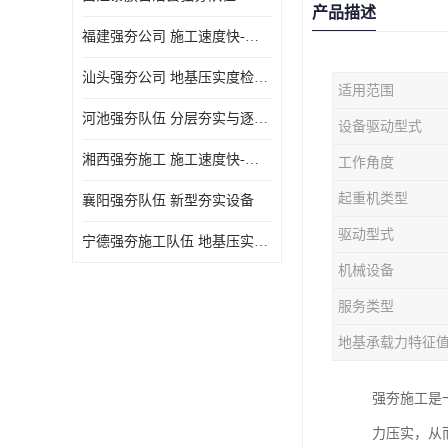
产品描述
福建强夯公司 施工速度快-施耐用性强
汕头强夯公司 地基压实度检测方法与标准
适用范围
河池强夯队伍 分层夯实与逐层检测技术
设备驱动型式
湘西强夯施工 施工速度快-施耐用性强
工作角度
起重机类型
襄阳强夯队伍 新型夯实设备
驱动型式
宁德强夯施工队伍 地基压实度检测方法与标准
机械设备
服务类型
地基承载力特征
强夯施工是
力压实，从