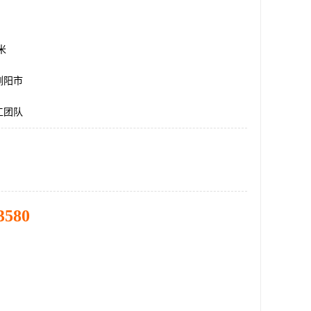
方米
浏阳市
工团队
3580