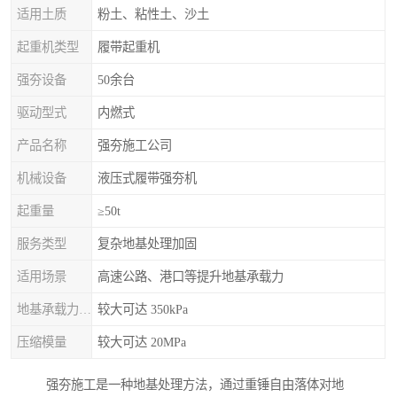
适用土质
粉土、粘性土、沙土
起重机类型
履带起重机
强夯设备
50余台
驱动型式
内燃式
产品名称
强夯施工公司
机械设备
液压式履带强夯机
起重量
≥50t
服务类型
复杂地基处理加固
适用场景
高速公路、港口等提升地基承载力
地基承载力特征值
较大可达 350kPa
压缩模量
较大可达 20MPa
强夯施工是一种地基处理方法，通过重锤自由落体对地