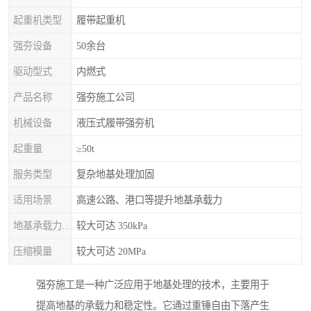
起重机类型
履带起重机
强夯设备
50余台
驱动型式
内燃式
产品名称
强夯施工公司
机械设备
液压式履带强夯机
起重量
≥50t
服务类型
复杂地基处理加固
适用场景
高速公路、港口等提升地基承载力
地基承载力特征值
较大可达 350kPa
压缩模量
较大可达 20MPa
强夯施工是一种广泛应用于地基处理的技术，主要用于
提高地基的承载力和稳定性。它通过重锤自由下落产生