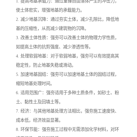
1. 提高地基承载力：通过重锤自由落体产生的冲击力，
使土体密实，增强地基的承载能力。
2. 减少地基沉降：通过夯实土体，减少孔隙比，降低地
基的压缩性，从而减少建筑物的沉降。
3. 改善土体性质：强夯可以改善土体的物理力学性质，
如提高土体的抗剪强度、减少渗透性等。
4. 处理软弱地基：对于软弱地基，强夯可以有效提高其
稳定性，防止地基失稳或滑动。
5. 加速地基固结：强夯可以加速地基土体的固结过程，
缩短地基处理时间。
6. 适用范围广：强夯适用于多种土质条件，如砂土、粉
土、黏性土及回填土等。
7. 经济：与其他地基处理方法相比，强夯施工速度快、
成本低，经济效益显著。
8. 环保节能：强夯施工过程中无需添加化学材料，对环