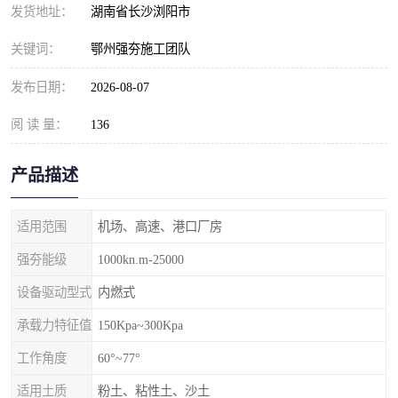
发货地址：
湖南省长沙浏阳市
关键词：
鄂州强夯施工团队
发布日期：
2026-08-07
阅 读 量：
136
产品描述
适用范围
机场、高速、港口厂房
强夯能级
1000kn.m-25000
设备驱动型式
内燃式
承载力特征值
150Kpa~300Kpa
工作角度
60°~77°
适用土质
粉土、粘性土、沙土