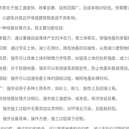
优势在于施工速度快、效果显著、适用范围广，且成本相对较低。但需要
，以避免对周边环境或建筑物造成不良影响。
一种地基处理方法，其主要功能包括：
地基承载力：通过重锤自由落体产生的冲击力，使土体密实，增强地基的承载
地基沉降：通过夯实土体，减少孔隙比，降低地基的压缩性，从而减少建筑物
土体性质：强夯可以改善土体的物理力学性质，如提高土体的抗剪强度、减少
软弱地基：对于软弱地基，强夯可以有效提高其稳定性，防止地基失稳或滑动
地基固结：强夯可以加速地基土体的固结过程，缩短地基处理时间。
范围广：强夯适用于多种土质条件，如砂土、粉土、黏性土及回填土等。
：与其他地基处理方法相比，强夯施工速度快、成本低，经济效益显著。
节能：强夯施工过程中无需添加化学材料，对环境无污染，且能耗较低。
简便：强夯设备简单，操作方便，施工过程易于控制。
高地基均匀性：通过均匀的夯击，可以提高地基的均匀性，减少不均匀沉降的