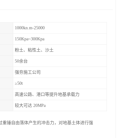
1000kn.m-25000
150Kpa~300Kpa
粉土、粘性土、沙土
50余台
强夯施工公司
≥50t
高速公路、港口等提升地基承载力
较大可达 20MPa
过重锤自由落体产生的冲击力，对地基土体进行强